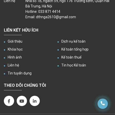
Liên hệ
Nhà số 1B, ngách 59, ngõ 176 Trương Định, Quận Hai
Bà Trưng, Hà Nội
Hotline: 033 871 4414
Email: dthnga2610@gmail.com
LIÊN KẾT HỮU ÍCH
Giới thiệu
Dịch vụ kế toán
Khóa học
Kế toán tổng hợp
Hình ảnh
Kế toán thuế
Liên hệ
Tin học Kế toán
Tin tuyển dụng
THEO DÕI CHÚNG TÔI