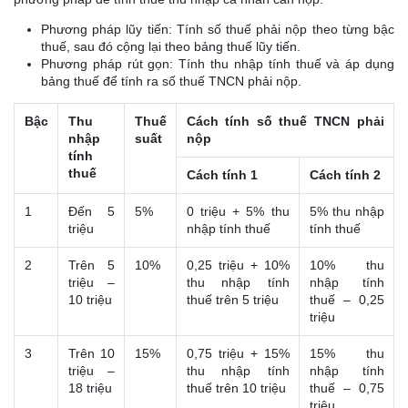
Phương pháp lũy tiến: Tính số thuế phải nộp theo từng bậc
thuế, sau đó cộng lại theo bảng thuế lũy tiến.
Phương pháp rút gọn: Tính thu nhập tính thuế và áp dụng
bảng thuế để tính ra số thuế TNCN phải nộp.
Bậc
Thu
Thuế
Cách tính số thuế TNCN phải
nhập
suất
nộp
tính
thuế
Cách tính 1
Cách tính 2
1
Đến 5
5%
0 triệu + 5% thu
5% thu nhập
triệu
nhập tính thuế
tính thuế
2
Trên 5
10%
0,25 triệu + 10%
10% thu
triệu –
thu nhập tính
nhập tính
10 triệu
thuế trên 5 triệu
thuế – 0,25
triệu
3
Trên 10
15%
0,75 triệu + 15%
15% thu
triệu –
thu nhập tính
nhập tính
18 triệu
thuế trên 10 triệu
thuế – 0,75
triệu