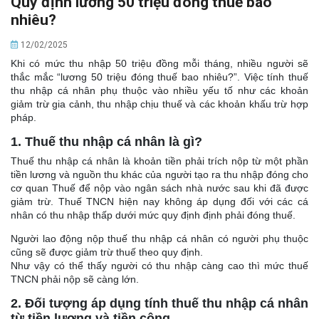
Quy định lương 50 triệu đóng thuế bao
nhiêu?
12/02/2025
Khi có mức thu nhập 50 triệu đồng mỗi tháng, nhiều người sẽ
thắc mắc “lương 50 triệu đóng thuế bao nhiêu?”. Việc tính thuế
thu nhập cá nhân phụ thuộc vào nhiều yếu tố như các khoản
giảm trừ gia cảnh, thu nhập chịu thuế và các khoản khấu trừ hợp
pháp.
1. Thuế thu nhập cá nhân là gì?
Thuế thu nhập cá nhân là khoản tiền phải trích nộp từ một phần
tiền lương và nguồn thu khác của người tạo ra thu nhập đóng cho
cơ quan Thuế để nộp vào ngân sách nhà nước sau khi đã được
giảm trừ. Thuế TNCN hiện nay không áp dụng đối với các cá
nhân có thu nhập thấp dưới mức quy định định phải đóng thuế.
Người lao động nộp thuế thu nhập cá nhân có người phụ thuộc
cũng sẽ được giảm trừ thuế theo quy định.
Như vậy có thể thấy người có thu nhập càng cao thì mức thuế
TNCN phải nộp sẽ càng lớn.
2. Đối tượng áp dụng tính thuế thu nhập cá nhân
từ tiền lương và tiền công