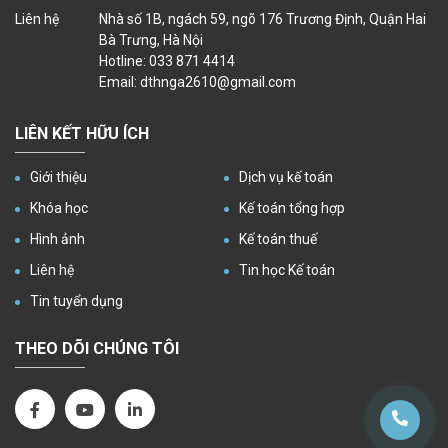
Liên hệ
Nhà số 1B, ngách 59, ngõ 176 Trương Định, Quận Hai
Bà Trưng, Hà Nội
Hotline: 033 871 4414
Email: dthnga2610@gmail.com
LIÊN KẾT HỮU ÍCH
Giới thiệu
Dịch vụ kế toán
Khóa học
Kế toán tổng hợp
Hình ảnh
Kế toán thuế
Liên hệ
Tin học Kế toán
Tin tuyển dụng
THEO DÕI CHÚNG TÔI