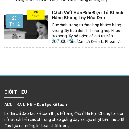
Cách Viết Hóa Đơn Điện Tử Khách
Hàng Không Lấy Hóa Đơn
23
Th 12
Quy định trong trường hợp khách hàng
không lấy hóa đơn 1. Trường hợp khách
lẻ không lấy hóa đơn có giá trị trên
Xem chi tiết
200.000 đồng Căn cứ Điểm b, Khoản 7,
Điều 3, Thông tư 26/2015/TT-BTC của
Bộ Tài chính ban hành ngày 27/02/2015
sửa đổi, bổ sung Điểm b,...
GIỚI THIỆU
ACC TRAINING – Đào tạo Kế toán
Là địa chỉ đào tạo kế toán thực tế hàng đầu ở Hà Nội. Chúng tôi luôn
nỗ lực cải tiến các phương pháp giảng dạy và cập nhật kiến thức để
đào tạo ra những kế toán chất lượng.