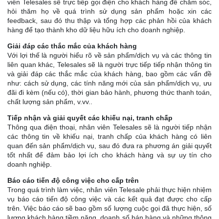
viên Telesales sẽ trực tiếp gọi điện cho khách hàng để chăm sóc,
hỏi thăm họ về quá trình sử dụng sản phẩm hoặc xin các
feedback, sau đó thu thập và tổng hợp các phản hồi của khách
hàng để tạo thành kho dữ liệu hữu ích cho doanh nghiệp.
Giải đáp các thắc mắc của khách hàng
Với lợi thế là người hiểu rõ về sản phẩm/dịch vụ và các thông tin
liên quan khác, Telesales sẽ là người trực tiếp tiếp nhận thông tin
và giải đáp các thắc mắc của khách hàng, bao gồm các vấn đề
như: cách sử dụng, các tính năng mới của sản phẩm/dịch vụ, ưu
đãi đi kèm (nếu có), thời gian bảo hành, phương thức thanh toán,
chất lượng sản phẩm, v.vv..
Tiếp nhận và giải quyết các khiếu nại, tranh chấp
Thông qua điện thoại, nhân viên Telesales sẽ là người tiếp nhận
các thông tin về khiếu nại, tranh chấp của khách hàng có liên
quan đến sản phẩm/dịch vụ, sau đó đưa ra phương án giải quyết
tốt nhất để đảm bảo lợi ích cho khách hàng và sự uy tín cho
doanh nghiệp.
Báo cáo tiến độ công việc cho cấp trên
Trong quá trình làm việc, nhân viên Telesale phải thực hiện nhiệm
vụ báo cáo tiến độ công việc và các kết quả đạt được cho cấp
trên. Việc báo cáo sẽ bao gồm số lượng cuộc gọi đã thực hiện, số
lượng khách hàng tiềm năng, doanh số bán hàng và những thông