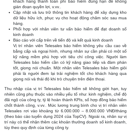
khách hàng thanh toán phí bảo hiểm đúng hạn để không
gián đoạn quyền lợi, v.vv..
Cập nhật và lưu trữ thông tin khách hàng để xây dựng kho
dữ liệu hữu ích, phục vụ cho hoạt động chăm sóc sau mua
hàng.
Phối hợp với nhân viên tư vấn bảo hiểm để đạt doanh số
kinh doanh
Báo cáo với cấp trên về tiến độ và kết quả kinh doanh
Vị trí nhân viên Telesales bảo hiểm không yêu cầu cao về
bằng cấp và ngoại hình, nhưng nhân sự cần phải có một số
kỹ năng mềm phù hợp với tiêu chí công việc. Người làm
Telesales bảo hiểm cần có kỹ năng giao tiếp và đàm phán
tốt, giọng nói chuẩn. Một nhân viên Telesales bảo hiểm giỏi
phải là người đem lại trải nghiệm tốt cho khách hàng qua
giọng nói và thái độ khi trò chuyện trên điện thoại.
Thu nhập của vị trí Telesales bảo hiểm sẽ không giới hạn, tuy
nhiên cũng phụ thuộc vào nhiều yếu tố như: kinh nghiệm, chế độ
đãi ngộ của công ty, tỷ lệ hoàn thành KPIs, số hợp đồng bảo hiểm
chốt thành công, v.vv.. Mức lương trung bình cho vị trí nhân viên
Telesales rơi vào khoảng từ 6.000.000 – 8.000.000 VNĐ/tháng
(theo báo cáo tuyển dụng 2024 của TopCV). Ngoài ra, nhân sự vị
trí này có thể nhận thêm các khoản thưởng doanh số kinh doanh,
tùy theo quy định của từng công ty.