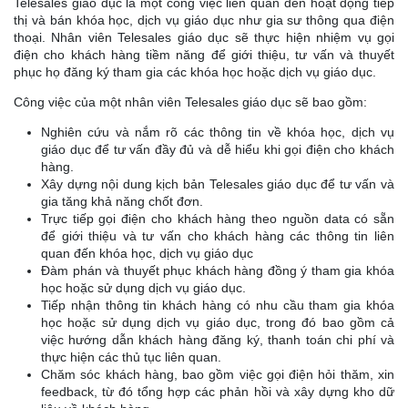
Telesales giáo dục là một công việc liên quan đến hoạt động tiếp
thị và bán khóa học, dịch vụ giáo dục như gia sư thông qua điện
thoại. Nhân viên Telesales giáo dục sẽ thực hiện nhiệm vụ gọi
điện cho khách hàng tiềm năng để giới thiệu, tư vấn và thuyết
phục họ đăng ký tham gia các khóa học hoặc dịch vụ giáo dục.
Công việc của một nhân viên Telesales giáo dục sẽ bao gồm:
Nghiên cứu và nắm rõ các thông tin về khóa học, dịch vụ
giáo dục để tư vấn đầy đủ và dễ hiểu khi gọi điện cho khách
hàng.
Xây dựng nội dung kịch bản Telesales giáo dục để tư vấn và
gia tăng khả năng chốt đơn.
Trực tiếp gọi điện cho khách hàng theo nguồn data có sẵn
để giới thiệu và tư vấn cho khách hàng các thông tin liên
quan đến khóa học, dịch vụ giáo dục
Đàm phán và thuyết phục khách hàng đồng ý tham gia khóa
học hoặc sử dụng dịch vụ giáo dục.
Tiếp nhận thông tin khách hàng có nhu cầu tham gia khóa
học hoặc sử dụng dịch vụ giáo dục, trong đó bao gồm cả
việc hướng dẫn khách hàng đăng ký, thanh toán chi phí và
thực hiện các thủ tục liên quan.
Chăm sóc khách hàng, bao gồm việc gọi điện hỏi thăm, xin
feedback, từ đó tổng hợp các phản hồi và xây dựng kho dữ