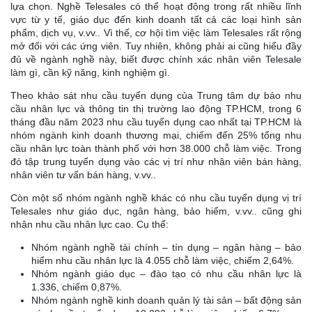
lựa chọn. Nghề Telesales có thể hoạt động trong rất nhiều lĩnh
vực từ y tế, giáo dục đến kinh doanh tất cả các loại hình sản
phẩm, dịch vụ, v.vv.. Vì thế, cơ hội tìm việc làm Telesales rất rộng
mở đối với các ứng viên. Tuy nhiên, không phải ai cũng hiểu đầy
đủ về ngành nghề này, biết được chính xác nhân viên Telesale
làm gì, cần kỹ năng, kinh nghiệm gì.
Theo khảo sát nhu cầu tuyển dụng của Trung tâm dự báo nhu
cầu nhân lực và thông tin thị trường lao động TP.HCM, trong 6
tháng đầu năm 2023 nhu cầu tuyển dụng cao nhất tại TP.HCM là
nhóm ngành kinh doanh thương mại, chiếm đến 25% tổng nhu
cầu nhân lực toàn thành phố với hơn 38.000 chỗ làm việc. Trong
đó tập trung tuyển dụng vào các vị trí như nhân viên bán hàng,
nhân viên tư vấn bán hàng, v.vv..
Còn một số nhóm ngành nghề khác có nhu cầu tuyển dụng vị trí
Telesales như giáo dục, ngân hàng, bảo hiểm, v.vv.. cũng ghi
nhận nhu cầu nhân lực cao. Cụ thể:
Nhóm ngành nghề tài chính – tín dụng – ngân hàng – bảo
hiểm nhu cầu nhân lực là 4.055 chỗ làm việc, chiếm 2,64%.
Nhóm ngành giáo dục – đào tạo có nhu cầu nhân lực là
1.336, chiếm 0,87%.
Nhóm ngành nghề kinh doanh quản lý tài sản – bất động sản