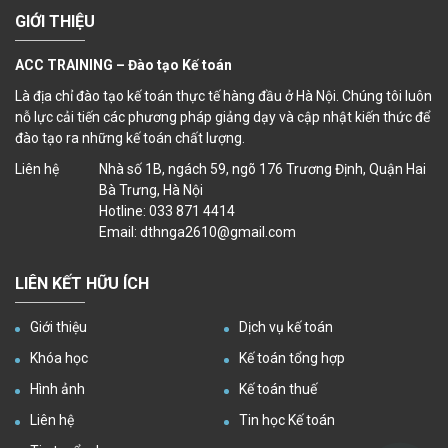
GIỚI THIỆU
ACC TRAINING – Đào tạo Kế toán
Là địa chỉ đào tạo kế toán thực tế hàng đầu ở Hà Nội. Chúng tôi luôn
nỗ lực cải tiến các phương pháp giảng dạy và cập nhật kiến thức để
đào tạo ra những kế toán chất lượng.
Liên hệ
Nhà số 1B, ngách 59, ngõ 176 Trương Định, Quận Hai
Bà Trưng, Hà Nội
Hotline: 033 871 4414
Email: dthnga2610@gmail.com
LIÊN KẾT HỮU ÍCH
Giới thiệu
Dịch vụ kế toán
Khóa học
Kế toán tổng hợp
Hình ảnh
Kế toán thuế
Liên hệ
Tin học Kế toán