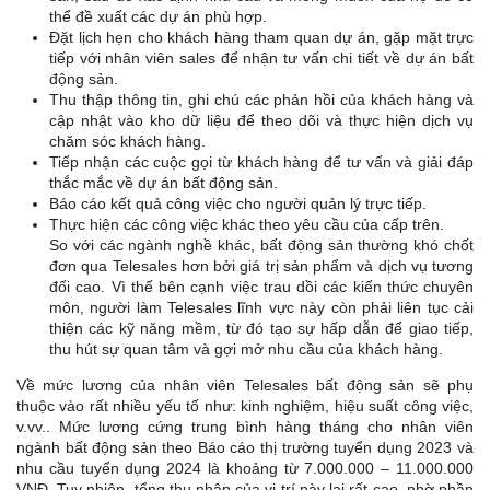
thể đề xuất các dự án phù hợp.
Đặt lịch hẹn cho khách hàng tham quan dự án, gặp mặt trực
tiếp với nhân viên sales để nhận tư vấn chi tiết về dự án bất
động sản.
Thu thập thông tin, ghi chú các phản hồi của khách hàng và
cập nhật vào kho dữ liệu để theo dõi và thực hiện dịch vụ
chăm sóc khách hàng.
Tiếp nhận các cuộc gọi từ khách hàng để tư vấn và giải đáp
thắc mắc về dự án bất động sản.
Báo cáo kết quả công việc cho người quản lý trực tiếp.
Thực hiện các công việc khác theo yêu cầu của cấp trên.
So với các ngành nghề khác, bất động sản thường khó chốt
đơn qua Telesales hơn bởi giá trị sản phẩm và dịch vụ tương
đối cao. Vì thế bên cạnh việc trau dồi các kiến thức chuyên
môn, người làm Telesales lĩnh vực này còn phải liên tục cải
thiện các kỹ năng mềm, từ đó tạo sự hấp dẫn để giao tiếp,
thu hút sự quan tâm và gợi mở nhu cầu của khách hàng.
Về mức lương của nhân viên Telesales bất động sản sẽ phụ
thuộc vào rất nhiều yếu tố như: kinh nghiệm, hiệu suất công việc,
v.vv.. Mức lương cứng trung bình hàng tháng cho nhân viên
ngành bất động sản theo Báo cáo thị trường tuyển dụng 2023 và
nhu cầu tuyển dụng 2024 là khoảng từ 7.000.000 – 11.000.000
VNĐ. Tuy nhiên, tổng thu nhập của vị trí này lại rất cao, nhờ phần