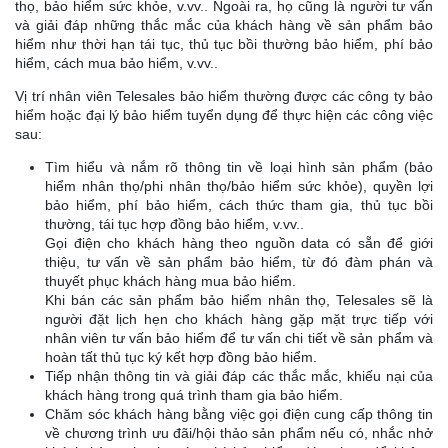
thọ, bảo hiểm sức khỏe, v.vv.. Ngoài ra, họ cũng là người tư vấn
và giải đáp những thắc mắc của khách hàng về sản phẩm bảo
hiểm như thời hạn tái tục, thủ tục bồi thường bảo hiểm, phí bảo
hiểm, cách mua bảo hiểm, v.vv..
Vị trí nhân viên Telesales bảo hiểm thường được các công ty bảo
hiểm hoặc đại lý bảo hiểm tuyển dụng để thực hiện các công việc
sau:
Tìm hiểu và nắm rõ thông tin về loại hình sản phẩm (bảo
hiểm nhân thọ/phi nhân thọ/bảo hiểm sức khỏe), quyền lợi
bảo hiểm, phí bảo hiểm, cách thức tham gia, thủ tục bồi
thường, tái tục hợp đồng bảo hiểm, v.vv..
Gọi điện cho khách hàng theo nguồn data có sẵn để giới
thiệu, tư vấn về sản phẩm bảo hiểm, từ đó đàm phán và
thuyết phục khách hàng mua bảo hiểm.
Khi bán các sản phẩm bảo hiểm nhân thọ, Telesales sẽ là
người đặt lịch hẹn cho khách hàng gặp mặt trực tiếp với
nhân viên tư vấn bảo hiểm để tư vấn chi tiết về sản phẩm và
hoàn tất thủ tục ký kết hợp đồng bảo hiểm.
Tiếp nhận thông tin và giải đáp các thắc mắc, khiếu nại của
khách hàng trong quá trình tham gia bảo hiểm.
Chăm sóc khách hàng bằng việc gọi điện cung cấp thông tin
về chương trình ưu đãi/hội thảo sản phẩm nếu có, nhắc nhở