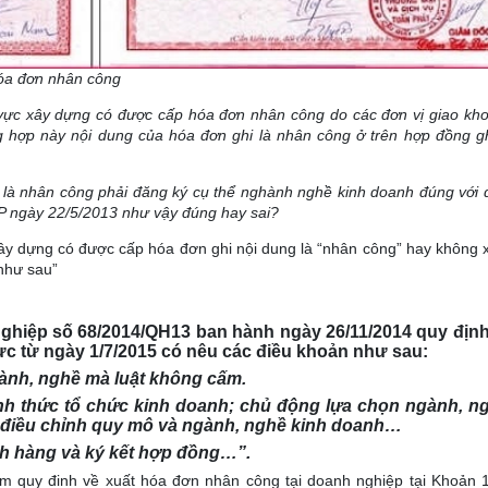
hóa đơn nhân công
 vực xây dựng có được cấp hóa đơn nhân công do các đơn vị giao kh
g hợp này nội dung của hóa đơn ghi là nhân công ở trên hợp đồng gh
 là nhân công phải đăng ký cụ thể nghành nghề kinh doanh đúng với đ
CP ngày 22/5/2013 như vậy đúng hay sai?
ây dựng có được cấp hóa đơn ghi nội dung là “nhân công” hay không xi
như sau”
nghiệp số 68/2014/QH13 ban hành ngày 26/11/2014 quy định
ực từ ngày 1/7/2015 có nêu các điều khoản như sau:
ành, nghề mà luật không cấm.
nh thức tổ chức kinh doanh; chủ động lựa chọn ngành, ng
g điều chỉnh quy mô và ngành, nghề kinh doanh…
ch hàng và ký kết hợp đồng…”.
 quy đinh về xuất hóa đơn nhân công tại doanh nghiệp tại Khoản 1