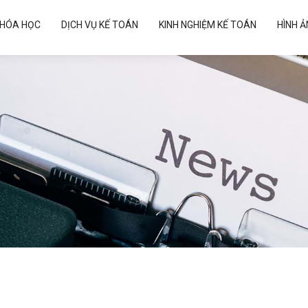
HÓA HỌC
DỊCH VỤ KẾ TOÁN
KINH NGHIỆM KẾ TOÁN
HÌNH 