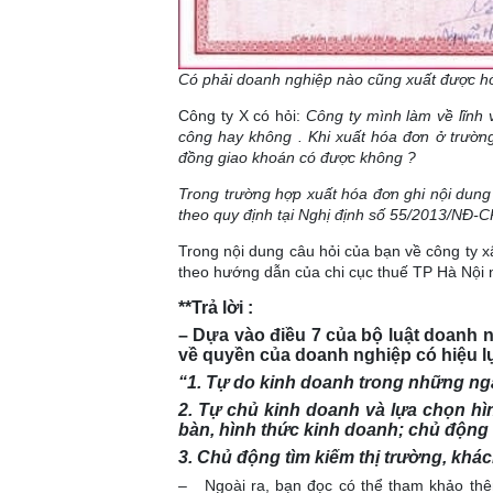
Có phải doanh nghiệp nào cũng xuất được 
Công ty X có hỏi:
Công ty mình làm về lĩnh
công hay không . Khi xuất hóa đơn ở trườn
đồng giao khoán có được không ?
Trong trường hợp xuất hóa đơn ghi nội dung
theo quy định tại Nghị định số 55/2013/NĐ-
Trong nội dung câu hỏi của bạn về công ty x
theo hướng dẫn của chi cục thuế TP Hà Nội 
**Trả lời :
– Dựa vào điều 7 của bộ luật doanh 
về quyền của doanh nghiệp có hiệu l
“1. Tự do kinh doanh trong những ng
2. Tự chủ kinh doanh và lựa chọn hì
bàn, hình thức kinh doanh; chủ độn
3. Chủ động tìm kiếm thị trường, khá
– Ngoài ra, bạn đọc có thể tham khảo thêm