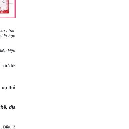
oán nhân
i là hợp
iều kiện
n trả lời
 cụ thể
hề, địa
, Điều 3