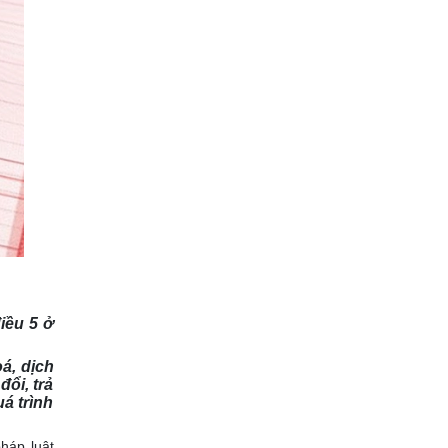
iều 5 ở
á, dịch
ổi, trả
á trình
háp luật