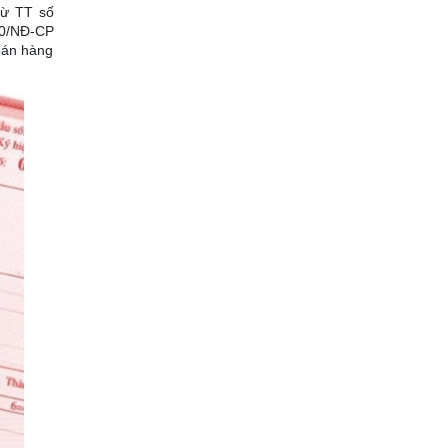
từ TT số
10/NĐ-CP
bán hàng