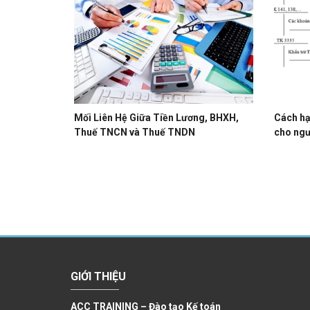
Mối Liên Hệ Giữa Tiền Lương, BHXH,
Cách hạ
Thuế TNCN và Thuế TNDN
cho ngư
GIỚI THIỆU
ACC TRAINING – Đào tạo Kế toán