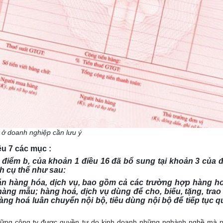
g ở doanh nghiệp cần
lưu ý
u 7 các mục :
 điểm b, của khoản 1 điều 16 đã bổ sung tại khoản 3 của đ
h cụ thể như sau:
án hàng hóa, dịch vụ, bao gồm cả các trường hợp hàng ho
ng mẫu; hàng hoá, dịch vụ dùng để cho, biếu, tặng, trao đ
ng hoá luân chuyển nội bộ, tiêu dùng nội bộ để tiếp tục qu
những công ty được quyền tự do kinh doanh những nghành nghề mà p