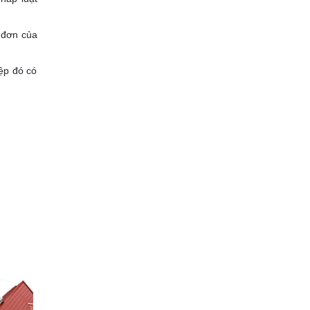
 đơn của
ệp đó có