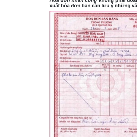
Hóa đơn nhân công
không phải doan
xuất hóa đơn bạn cần lưu ý những v