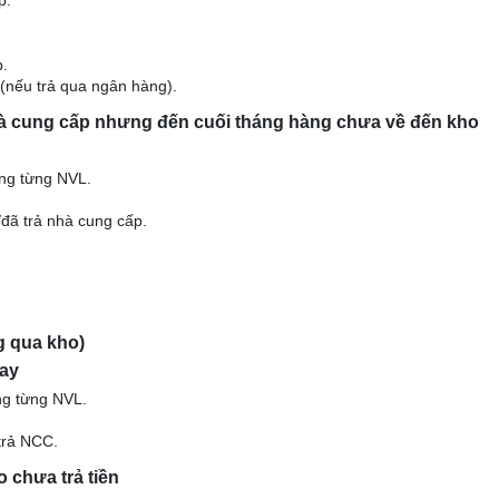
p.
p.
(nếu trả qua ngân hàng).
hà cung cấp nhưng đến cuối tháng hàng chưa về đến kho
ợng từng NVL.
/đã trả nhà cung cấp.
g qua kho)
gay
ng từng NVL.
 trả NCC.
 chưa trả tiền