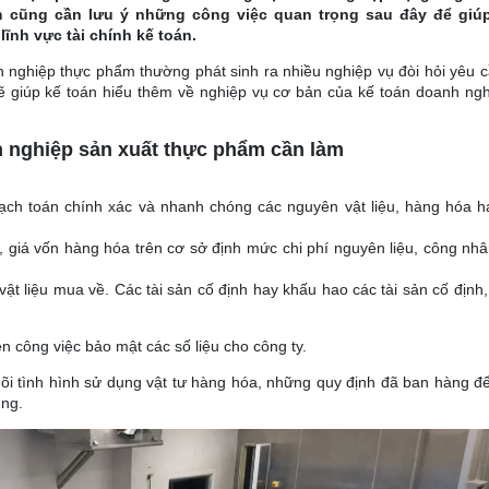
m cũng cần lưu ý những công việc quan trọng sau đây để giú
ĩnh vực tài chính kế toán.
nh nghiệp thực phẩm thường phát sinh ra nhiều nghiệp vụ đòi hỏi yêu 
sẽ giúp kế toán hiểu thêm về nghiệp vụ cơ bản của kế toán doanh ngh
h nghiệp sản xuất thực phẩm cần làm
ạch toán chính xác và nhanh chóng các nguyên vật liệu, hàng hóa h
, giá vốn hàng hóa trên cơ sở định mức chi phí nguyên liệu, công nh
t liệu mua về. Các tài sản cố định hay khấu hao các tài sản cố định
n công việc bảo mật các số liệu cho công ty.
i tình hình sử dụng vật tư hàng hóa, những quy định đã ban hàng để 
ụng.