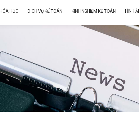
HÓA HỌC
DỊCH VỤ KẾ TOÁN
KINH NGHIỆM KẾ TOÁN
HÌNH 