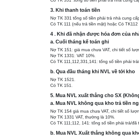
Có TK 331 :tổng số tiền phải trả nhà cung cấ
3. Khi thanh toán tiền
Nợ TK 331 tổng số tiền phải trả nhà cung cấ
Có TK 111 (nếu trả tiền mặt) hoặc Có TK112 
4 . Khi đã nhận được hóa đơn của n
a. Cuối tháng kế toán ghi
Nợ TK 151: giá mua chưa VAT, chi tiết số lư
Nợ TK 1331: VAT 10%.
Có TK 111,112,331,141: tổng số tiền phải trả
b. Qua đầu tháng khi NVL về tới kho
Nợ TK 1521.
Có TK 151.
5. Mua NVL xuất thẳng cho SX (Khôn
a. Mua NVL không qua kho trả tiền n
Nợ TK 154 giá mua chưa VAT, chi tiết số lượ
Nợ TK 1331 VAT, thường là 10%.
Có TK 111;112, 141: tổng số tiền phải trả/đã
b. Mua NVL Xuất thẳng không qua kho