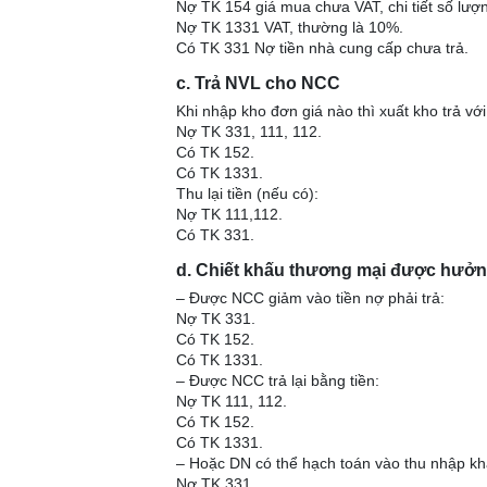
Nợ TK 154 giá mua chưa VAT, chi tiết số lượ
Nợ TK 1331 VAT, thường là 10%.
Có TK 331 Nợ tiền nhà cung cấp chưa trả.
c. Trả NVL cho NCC
Khi nhập kho đơn giá nào thì xuất kho trả vớ
Nợ TK 331, 111, 112.
Có TK 152.
Có TK 1331.
Thu lại tiền (nếu có):
Nợ TK 111,112.
Có TK 331.
d. Chiết khấu thương mại được hưở
– Được NCC giảm vào tiền nợ phải trả:
Nợ TK 331.
Có TK 152.
Có TK 1331.
– Được NCC trả lại bằng tiền:
Nợ TK 111, 112.
Có TK 152.
Có TK 1331.
– Hoặc DN có thể hạch toán vào thu nhập kh
Nợ TK 331.