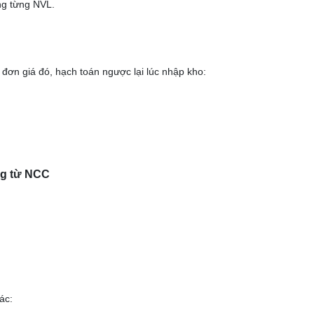
ng từng NVL.
i đơn giá đó, hạch toán ngược lại lúc nhập kho:
ng từ NCC
ác: