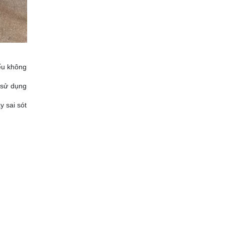
ếu không
 sử dụng
y sai sót