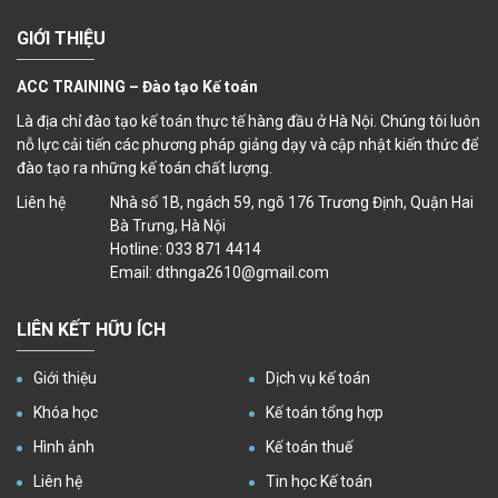
GIỚI THIỆU
ACC TRAINING – Đào tạo Kế toán
Là địa chỉ đào tạo kế toán thực tế hàng đầu ở Hà Nội. Chúng tôi luôn
nỗ lực cải tiến các phương pháp giảng dạy và cập nhật kiến thức để
đào tạo ra những kế toán chất lượng.
Liên hệ
Nhà số 1B, ngách 59, ngõ 176 Trương Định, Quận Hai
Bà Trưng, Hà Nội
Hotline: 033 871 4414
Email: dthnga2610@gmail.com
LIÊN KẾT HỮU ÍCH
Giới thiệu
Dịch vụ kế toán
Khóa học
Kế toán tổng hợp
Hình ảnh
Kế toán thuế
Liên hệ
Tin học Kế toán