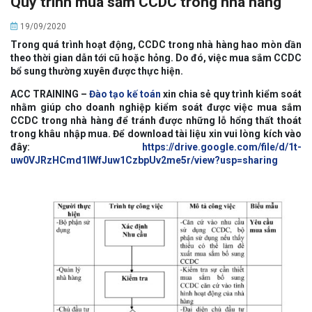
Quy trình mua sắm CCDC trong nhà hàng
19/09/2020
Trong quá trình hoạt động, CCDC trong nhà hàng hao mòn dần
theo thời gian dẫn tới cũ hoặc hỏng. Do đó, việc mua sắm CCDC
bổ sung thường xuyên được thực hiện.
ACC TRAINING –
Đào tạo kế toán
xin chia sẻ quy trình kiểm soát
nhằm giúp cho doanh nghiệp kiểm soát được việc mua sắm
CCDC trong nhà hàng để tránh được những lỗ hổng thất thoát
trong khâu nhập mua. Để download tài liệu xin vui lòng kích vào
đây:
https://drive.google.com/file/d/1t-
uw0VJRzHCmd1IWfJuw1CzbpUv2me5r/view?usp=sharing