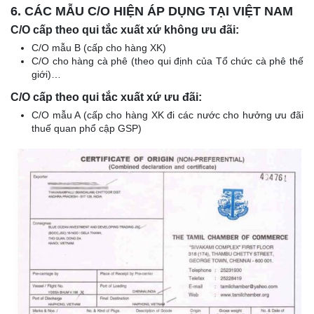
6. CÁC MẪU C/O HIỆN ÁP DỤNG TẠI VIỆT NAM
C/O cấp theo qui tắc xuất xứ không ưu đãi:
C/O mẫu B (cấp cho hàng XK)
C/O cho hàng cà phê (theo qui định của Tổ chức cà phê thế
giới)…
C/O cấp theo qui tắc xuất xứ ưu đãi:
C/O mẫu A (cấp cho hàng XK đi các nước cho hưởng ưu đãi
thuế quan phổ cập GSP)