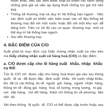
nước khác, việc xác định được xuất xứ khiến các hành động
chống phá giá và việc áp dụng thuế chống trợ giá trở nên
khả
Thống kê thương mại và duy trì hệ thống hạn ngạch : Việc
xác định xuất xứ khiến việc biên soạn các số liệu thống kê
thương mại đối với một nước hoặc đối với một khu vực dễ
dàng hơn. Trên cơ sở đó các cơ quan thương mại mới có
thể duy trì hệ thống hạn ngạch.
Xúc tiến thương mại.
4. ĐẶC ĐIỂM CỦA C/O
Xuất phát từ mục đích của Giấy chứng nhận xuất xứ nêu trên
mà
Giấy chứng nhận xuất xứ hàng hoá (C/O)
có đặc điểm:
a. C/O được cấp cho lô hàng xuất khẩu, nhập khẩu
cụ thể:
Tức là C/O chỉ được cấp cho hàng hoá tham gia vào lưu thông
quốc tế và đã được đặc định xuất khẩu tới nước nhập khẩu,
khi đã có các thông tin về người gửi hàng, người nhận hàng,
thông tin về đóng gói hàng hoá, số lượng, trọng lượng, trị giá,
nơi xếp hàng, nơi dỡ hàng, thậm chí thông tin về phương tiện
vận tải.
Xét theo thông lệ quốc tế, C/O có thể được cấp trước hoặc sau