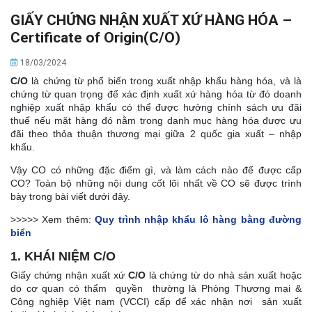
GIẤY CHỨNG NHẬN XUẤT XỨ HÀNG HÓA –
Certificate of Origin(C/O)
18/03/2024
C/O
là chứng từ phổ biến trong xuất nhập khẩu hàng hóa, và là
chứng từ quan trọng để xác định xuất xứ hàng hóa từ đó doanh
nghiệp xuất nhập khẩu có thể được hưởng chính sách ưu đãi
thuế nếu mặt hàng đó nằm trong danh mục hàng hóa được ưu
đãi theo thỏa thuận thương mại giữa 2 quốc gia xuất – nhập
khẩu.
Vậy CO có những đặc điểm gì, và làm cách nào để được cấp
CO? Toàn bộ những nội dung cốt lõi nhất về CO sẽ được trình
bày trong bài viết dưới đây.
>>>>> Xem thêm:
Quy trình nhập khẩu lô hàng bằng đường
biển
1. KHÁI NIỆM C/O
Giấy chứng nhận xuất xứ
C/O
là chứng từ do nhà sản xuất hoặc
do cơ quan có thẩm quyền thường là Phòng Thương mại &
Công nghiệp Việt nam (VCCI) cấp để xác nhận nơi sản xuất