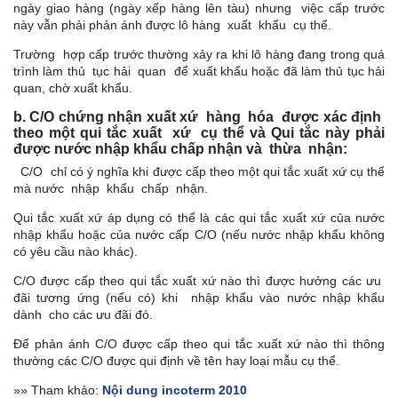
ngày giao hàng (ngày xếp hàng lên tàu) nhưng việc cấp trước
này vẫn phải phản ánh được lô hàng xuất khẩu cụ thể.
Trường hợp cấp trước thường xảy ra khi lô hàng đang trong quá
trình làm thủ tục hải quan để xuất khẩu hoặc đã làm thủ tục hải
quan, chờ xuất khẩu.
b. C/O chứng nhận xuất xứ hàng hóa được xác định
theo một qui tắc xuất xứ cụ thể và Qui tắc này phải
được nước nhập khẩu chấp nhận và thừa nhận:
C/O chỉ có ý nghĩa khi được cấp theo một qui tắc xuất xứ cụ thể
mà nước nhập khẩu chấp nhận.
Qui tắc xuất xứ áp dụng có thể là các qui tắc xuất xứ của nước
nhập khẩu hoặc của nước cấp C/O (nếu nước nhập khẩu không
có yêu cầu nào khác).
C/O được cấp theo qui tắc xuất xứ nào thì được hưởng các ưu
đãi tương ứng (nếu có) khi nhập khẩu vào nước nhập khẩu
dành cho các ưu đãi đó.
Để phản ánh C/O được cấp theo qui tắc xuất xứ nào thì thông
thường các C/O được qui định về tên hay loại mẫu cụ thể.
»» Tham khảo:
Nội dung incoterm 2010