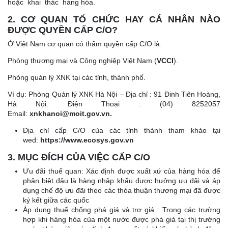
hoặc khai thác hàng hóa.
2. CƠ QUAN TỔ CHỨC HAY CÁ NHÂN NÀO
ĐƯỢC QUYỀN CẤP C/O?
Ở Việt Nam cơ quan có thẩm quyền cấp C/O là:
Phòng thương mại và Công nghiệp Việt Nam (
VCCI
).
Phòng quản lý XNK tại các tỉnh, thành phố.
Ví dụ: Phòng Quản lý XNK Hà Nội – Địa chỉ : 91 Đinh Tiên Hoàng,
Hà Nội. Điện Thoại : (04) 8252057
Email:
xnkhanoi@moit.gov.vn.
Địa chỉ cấp C/O của các tỉnh thành tham khảo tại
wed:
https://www.ecosys.gov.vn
3. MỤC ĐÍCH CỦA VIỆC CẤP C/O
Ưu đãi thuế quan: Xác định được xuất xứ của hàng hóa để
phân biệt đâu là hàng nhập khẩu được hưởng ưu đãi và áp
dụng chế độ ưu đãi theo các thỏa thuận thương mại đã được
ký kết giữa các quốc
Áp dụng thuế chống phá giá và trợ giá : Trong các trường
hợp khi hàng hóa của một nước được phá giá tại thị trường