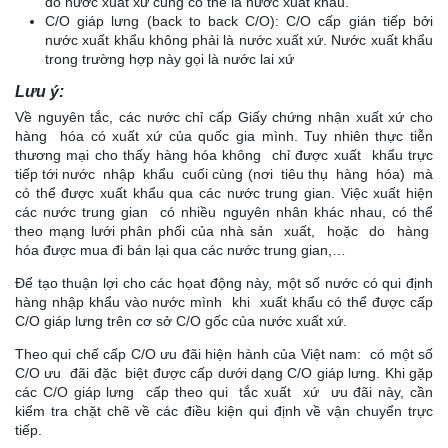
đó nước xuất xứ cũng có thể là nước xuất khẩu.
C/O giáp lưng (back to back C/O): C/O cấp gián tiếp bởi
nước xuất khẩu không phải là nước xuất xứ. Nước xuất khẩu
trong trường hợp này gọi là nước lai xứ
Lưu ý:
Về nguyên tắc, các nước chỉ cấp Giấy chứng nhận xuất xứ cho
hàng hóa có xuất xứ của quốc gia mình. Tuy nhiên thực tiễn
thương mại cho thấy hàng hóa không chỉ được xuất khẩu trực
tiếp tới nước nhập khẩu cuối cùng (nơi tiêu thụ hàng hóa) mà
có thể được xuất khẩu qua các nước trung gian. Việc xuất hiện
các nước trung gian có nhiều nguyên nhân khác nhau, có thể
theo mạng lưới phân phối của nhà sản xuất, hoặc do hàng
hóa được mua đi bán lại qua các nước trung gian,…
Để tạo thuận lợi cho các họat động này, một số nước có qui định
hàng nhập khẩu vào nước mình khi xuất khẩu có thể được cấp
C/O giáp lưng trên cơ sở C/O gốc của nước xuất xứ.
Theo qui chế cấp C/O ưu đãi hiện hành của Việt nam: có một số
C/O ưu đãi đặc biệt được cấp dưới dạng C/O giáp lưng. Khi gặp
các C/O giáp lưng cấp theo qui tắc xuất xứ ưu đãi này, cần
kiểm tra chặt chẽ về các điều kiện qui định về vận chuyển trực
tiếp.