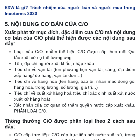
EXW là gì? Trách nhiệm của người bán và người mua trong
Incoterms 2020
5. NỘI DUNG CƠ BẢN CỦA C/O
Xuất phát từ mục đích, đặc điểm của C/O mà nội dung
cơ bản của C/O phải thể hiện được các nội dung sau
đây:
Loại mẫu C/O: nhằm thể hiện C/O được cấp theo một Qui
tắc xuất xứ cụ thể tương ứng
Tên, địa chỉ người xuất khẩu, nhập khẩu.
Tiêu chí về vận tải (tên phương tiện vận tải, cảng, địa điểm
xếp hàng/ dỡ hàng, vận tải đơn…)
Tiêu chí về hàng hoá (tên hàng, bao bì, nhãn mác đóng gói
hàng hoá, trọng lượng, số lượng, giá trị…)
Tiêu chí về xuất xứ hàng hoá (tiêu chí xác định xuất xứ, nước
xuất xứ hàng hoá)
Xác nhận của cơ quan có thẩm quyền nước cấp xuất khẩu.
PHÂN LOẠI C/O.
Thông thường C/O được phân loại theo 2 cách sau
đây:
C/O cấp trực tiếp: C/O cấp trực tiếp bởi nước xuất xứ, trong