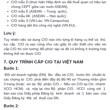
C/O mẫu D (thực hiện Hiệp định ưu đãi thuế quan có hiệu lực
chung CEPT giữa các nước ASEAN);
C/O mẫu E (ASEAN – Trung quốc);
C/O mẫu AK (ASEAN – Hàn quốc);
C/O mẫu S (VN-Lào; VN-Campuchia)
C/O hàng dệt thủ công mỹ nghệ (VN-EU)…
Lưu ý:
Tuy nhiên việc sử dụng C/O nào cho từng lô hàng cụ thể và thủ
tục cấp C/O ra sao cũng như các giấy tờ cần thiết cho việc xin
cấp C/O thì còn tương đối phức tạp và đã có không ít trường hợp
không thể xin được C/O.
7. QUY TRÌNH CẤP C/O TẠI VIỆT NAM
Bước 1:
Đối với doanh nghiệp (DN) lần đầu xin C/O, trước khi chuẩn bị
các chứng từ C/O, phải điền đầy đủ Bộ Hồ sơ Thương nhân gồm
3 trang (hoặc xin tại Bộ phận C/O – Nếu xin C/O tại Chi nhánh
VCCI HCM) và nộp lại cho Bộ phận C/O, VCCI cùng với 1
bản sao của Giấy phép Đăng ký kinh doanh và 1 bản sao của
Giấy Đăng ký Mã số thuế của DN.
Bước 2: