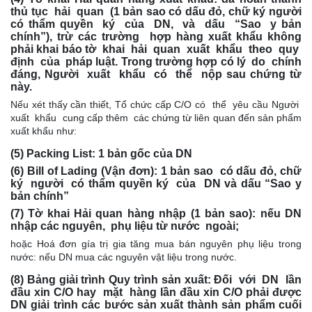
thủ tục hải quan (1 bản sao có dấu đỏ, chữ ký người
có thẩm quyền ký của DN, và dấu “Sao y bản
chính”), trừ các trường hợp hàng xuất khẩu không
phải khai báo tờ khai hải quan xuất khẩu theo quy
định của pháp luật. Trong trường hợp có lý do chính
đáng, Người xuất khẩu có thể nộp sau chứng từ
này.
Nếu xét thấy cần thiết, Tổ chức cấp C/O có thể yêu cầu Người
xuất khẩu cung cấp thêm các chứng từ liên quan đến sản phẩm
xuất khẩu như:
(5) Packing List:
1 bản gốc của DN
(6) Bill of Lading (Vận đơn)
: 1 bản sao có dấu đỏ, chữ
ký người có thẩm quyền ký của DN và dấu “Sao y
bản chính”
(7) Tờ khai Hải quan hàng nhập (1 bản sao)
: nếu DN
nhập các nguyên, phụ liệu từ nước ngoài;
hoặc Hoá đơn gía trị gia tăng mua bán nguyên phụ liệu trong
nước: nếu DN mua các nguyên vật liệu trong nước.
(8) Bảng giải trình Quy trình sản xuất
: Đối với DN lần
đầu xin C/O hay mặt hàng lần đầu xin C/O phải được
DN giải trình các bước sản xuất thành sản phẩm cuối