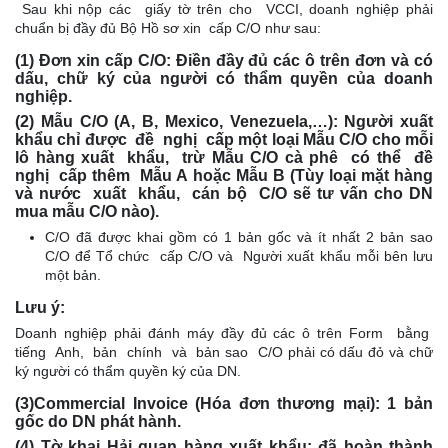
Sau khi nộp các giấy tờ trên cho VCCI, doanh nghiệp phải
chuẩn bị đầy đủ Bộ Hồ sơ xin cấp C/O như sau:
(1) Đơn xin cấp C/O
: Điền đầy đủ các ô trên đơn và có
dấu, chữ ký của người có thẩm quyền của doanh
nghiệp.
(2) Mẫu C/O (A, B, Mexico, Venezuela,…)
: Người xuất
khẩu chỉ được đề nghị cấp một loại Mẫu C/O cho mỗi
lô hàng xuất khẩu, trừ Mẫu C/O cà phê có thể đề
nghị cấp thêm Mẫu A hoặc Mẫu B (Tùy loại mặt hàng
và nước xuất khẩu, cán bộ C/O sẽ tư vấn cho DN
mua mẫu C/O nào).
C/O đã được khai gồm có 1 bản gốc và ít nhất 2 bản sao
C/O để Tổ chức cấp C/O và Người xuất khẩu mỗi bên lưu
một bản.
Lưu ý:
Doanh nghiệp phải đánh máy đầy đủ các ô trên Form bằng
tiếng Anh, bản chính và bản sao C/O phải có dấu đỏ và chữ
ký người có thẩm quyền ký của DN.
(3)Commercial Invoice (Hóa đơn thương mại)
: 1 bản
gốc do DN phát hành.
(4) Tờ khai Hải quan hàng xuất khẩu:
đã hoàn thành