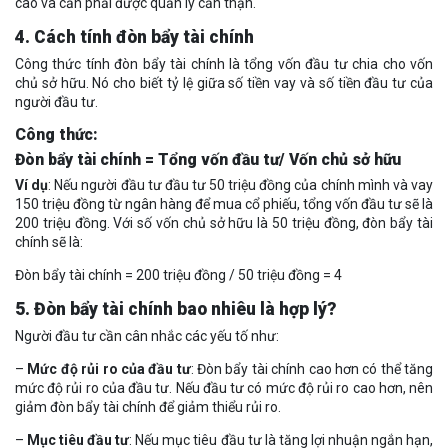
cao và cần phải được quản lý cẩn thận.
4. Cách tính đòn bẩy tài chính
Công thức tính đòn bẩy tài chính là tổng vốn đầu tư chia cho vốn
chủ sở hữu. Nó cho biết tỷ lệ giữa số tiền vay và số tiền đầu tư của
người đầu tư.
Công thức:
Đòn bẩy tài chính = Tổng vốn đầu tư/ Vốn chủ sở hữu
Ví dụ
: Nếu người đầu tư đầu tư 50 triệu đồng của chính mình và vay
150 triệu đồng từ ngân hàng để mua cổ phiếu, tổng vốn đầu tư sẽ là
200 triệu đồng. Với số vốn chủ sở hữu là 50 triệu đồng, đòn bẩy tài
chính sẽ là:
Đòn bẩy tài chính = 200 triệu đồng / 50 triệu đồng = 4
5. Đòn bẩy tài chính bao nhiêu là hợp lý?
Người đầu tư cần cân nhắc các yếu tố như:
–
Mức độ rủi ro của đầu tư
: Đòn bẩy tài chính cao hơn có thể tăng
mức độ rủi ro của đầu tư. Nếu đầu tư có mức độ rủi ro cao hơn, nên
giảm đòn bẩy tài chính để giảm thiểu rủi ro.
–
Mục tiêu đầu tư
: Nếu mục tiêu đầu tư là tăng lợi nhuận ngắn hạn,