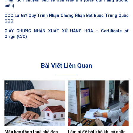
Phân tích chuyên sâu về Sea Way Bill (Giấy gửi hàng đường
biển)
CCC Là Gì? Quy Trình Nhận Chứng Nhận Bắt Buộc Trung Quốc
CCC
GIẤY CHỨNG NHẬN XUẤT XỨ HÀNG HÓA – Certificate of
Origin(C/O)
Bài Viết Liên Quan
Mẫu hợp đồng thuê nhà đơn
Làm gì để bớt khó khi cá nhân