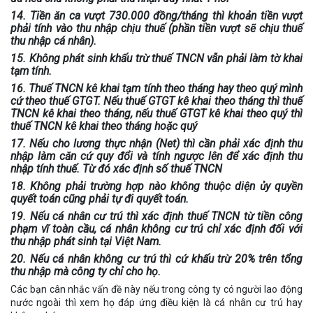
14. Tiền ăn ca vượt 730.000 đồng/tháng thì khoản tiền vượt
phải tính vào thu nhập chịu thuế (
phần tiền vượt sẽ chịu thuế
thu nhập cá nhân
).
15. Không phát sinh khấu trừ thuế TNCN vẫn phải làm tờ khai
tạm tính.
16. Thuế TNCN kê khai tạm tính theo tháng hay theo quý mình
cứ theo thuế GTGT. Nếu thuế GTGT kê khai theo tháng thì thuế
TNCN kê khai theo tháng, nếu thuế GTGT kê khai theo quý thì
thuế TNCN kê khai theo tháng hoặc quý
17. Nếu cho lương thực nhận (Net) thì cần phải xác định thu
nhập làm căn cứ quy đổi và tính ngược lên để xác định thu
nhập tính thuế. Từ đó xác định số thuế TNCN
18. Không phải trường hợp nào không thuộc diện ủy quyền
quyết toán cũng phải tự đi quyết toán.
19. Nếu cá nhân cư trú thì xác định thuế TNCN từ tiền công
phạm vĩ toàn cầu, cá nhân không cư trú chỉ xác định đối với
thu nhập phát sinh tại Việt Nam.
20. Nếu cá nhân không cư trú thì cứ khấu trừ 20% trên tổng
thu nhập mà công ty chỉ cho họ.
Các bạn cân nhắc vấn đề này nếu trong công ty có người lao động
nước ngoài thì xem họ đáp ứng điều kiện là cá nhân cư trú hay