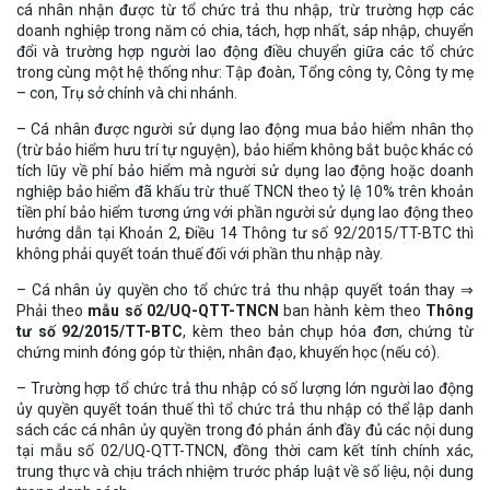
cá nhân nhận được từ tổ chức trả thu nhập, trừ trường hợp các
doanh nghiệp trong năm có chia, tách, hợp nhất, sáp nhập, chuyển
đổi và trường hợp người lao động điều chuyển giữa các tổ chức
trong cùng một hệ thống như: Tập đoàn, Tổng công ty, Công ty mẹ
– con, Trụ sở chính và chi nhánh.
– Cá nhân được người sử dụng lao động mua bảo hiểm nhân thọ
(trừ bảo hiểm hưu trí tự nguyện), bảo hiểm không bắt buộc khác có
tích lũy về phí bảo hiểm mà người sử dụng lao động hoặc doanh
nghiệp bảo hiểm đã khấu trừ thuế TNCN theo tỷ lệ 10% trên khoản
tiền phí bảo hiểm tương ứng với phần người sử dụng lao động theo
hướng dẫn tại Khoản 2, Điều 14 Thông tư số 92/2015/TT-BTC thì
không phải quyết toán thuế đối với phần thu nhập này.
– Cá nhân ủy quyền cho tổ chức trả thu nhập quyết toán thay ⇒
Phải theo
mẫu số 02/UQ-QTT-TNCN
ban hành kèm theo
Thông
tư số 92/2015/TT-BTC
, kèm theo bản chụp hóa đơn, chứng từ
chứng minh đóng góp từ thiện, nhân đạo, khuyến học (nếu có).
– Trường hợp tổ chức trả thu nhập có số lượng lớn người lao động
ủy quyền quyết toán thuế thì tổ chức trả thu nhập có thể lập danh
sách các cá nhân ủy quyền trong đó phản ánh đầy đủ các nội dung
tại mẫu số 02/UQ-QTT-TNCN, đồng thời cam kết tính chính xác,
trung thực và chịu trách nhiệm trước pháp luật về số liệu, nội dung