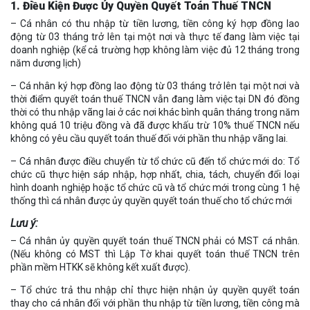
1. Điều Kiện Được Ủy Quyền Quyết Toán Thuế TNCN
– Cá nhân có thu nhập từ tiền lương, tiền công ký hợp đồng lao
động từ 03 tháng trở lên tại một nơi và thực tế đang làm việc tại
doanh nghiệp (kể cả trường hợp không làm việc đủ 12 tháng trong
năm dương lịch)
– Cá nhân ký hợp đồng lao động từ 03 tháng trở lên tại một nơi và
thời điểm quyết toán thuế TNCN vẫn đang làm việc tại DN đó đồng
thời có thu nhập vãng lai ở các nơi khác bình quân tháng trong năm
không quá 10 triệu đồng và đã được khấu trừ 10% thuế TNCN nếu
không có yêu cầu quyết toán thuế đối với phần thu nhập vãng lai.
– Cá nhân được điều chuyển từ tổ chức cũ đến tổ chức mới do: Tổ
chức cũ thực hiện sáp nhập, hợp nhất, chia, tách, chuyển đổi loại
hình doanh nghiệp hoặc tổ chức cũ và tổ chức mới trong cùng 1 hệ
thống thì cá nhân được ủy quyền quyết toán thuế cho tổ chức mới
Lưu ý:
– Cá nhân ủy quyền quyết toán thuế TNCN phải có MST cá nhân.
(Nếu không có MST thì Lập Tờ khai quyết toán thuế TNCN trên
phần mềm HTKK sẽ không kết xuất được).
– Tổ chức trả thu nhập chỉ thực hiện nhận ủy quyền quyết toán
thay cho cá nhân đối với phần thu nhập từ tiền lương, tiền công mà