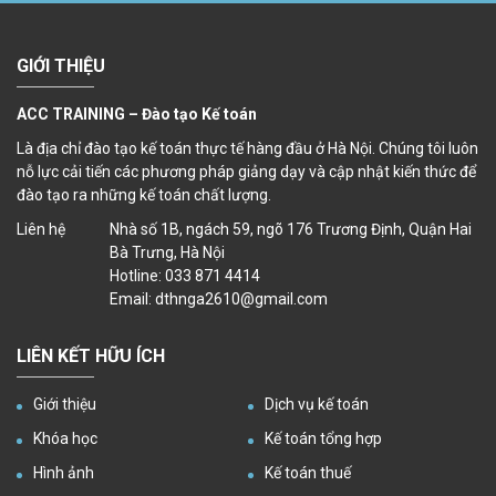
GIỚI THIỆU
ACC TRAINING – Đào tạo Kế toán
Là địa chỉ đào tạo kế toán thực tế hàng đầu ở Hà Nội. Chúng tôi luôn
nỗ lực cải tiến các phương pháp giảng dạy và cập nhật kiến thức để
đào tạo ra những kế toán chất lượng.
Liên hệ
Nhà số 1B, ngách 59, ngõ 176 Trương Định, Quận Hai
Bà Trưng, Hà Nội
Hotline: 033 871 4414
Email: dthnga2610@gmail.com
LIÊN KẾT HỮU ÍCH
Giới thiệu
Dịch vụ kế toán
Khóa học
Kế toán tổng hợp
Hình ảnh
Kế toán thuế