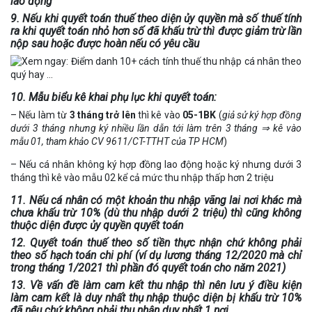
lao động
9. Nếu khi quyết toán thuế theo diện ủy quyền mà số thuế tính
ra khi quyết toán nhỏ hơn số đã khấu trừ thì được giảm trừ lần
nộp sau hoặc được hoàn nếu có yêu cầu
10. Mẫu biểu kê khai phụ lục khi quyết toán:
– Nếu làm từ
3 tháng trở lên
thì kê vào
05-1BK
(
giả sử ký hợp đồng
dưới 3 tháng nhưng ký
nhiều lần dẫn tới làm trên 3 tháng ⇒ kê vào
mẫu 01, tham khảo CV 9611/CT-TTHT của TP HCM
)
– Nếu cá nhân không ký hợp đồng lao động hoặc ký nhưng dưới 3
tháng thì kê vào mẫu 02 kể cả mức thu nhập thấp hơn 2 triệu
11. Nếu cá nhân có một khoản thu nhập vãng lai nơi khác mà
chưa khấu trừ 10% (dù thu nhập dưới 2 triệu) thì cũng không
thuộc diện được ủy quyền quyết toán
12. Quyết toán thuế theo số tiền thực nhận chứ không phải
theo số hạch toán chi phí (
ví dụ
lương tháng 12/2020 mà chỉ
trong tháng 1/2021 thì phần đó quyết toán cho năm 2021
)
13. Về vấn đề làm cam kết thu nhập thì nên lưu ý điều kiện
làm cam kết là duy nhất thụ nhập thuộc diện bị khấu trừ 10%
đã nêu chứ không phải thu nhận duy nhất 1 nơi