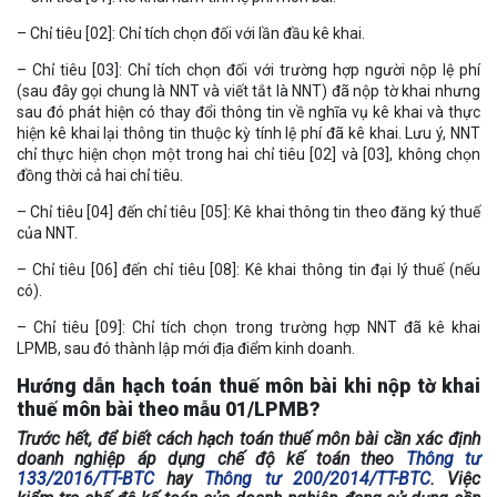
– Chỉ tiêu [02]: Chỉ tích chọn đối với lần đầu kê khai.
– Chỉ tiêu [03]: Chỉ tích chọn đối với trường hợp người nộp lệ phí
(sau đây gọi chung là NNT và viết tắt là NNT) đã nộp tờ khai nhưng
sau đó phát hiện có thay đổi thông tin về nghĩa vụ kê khai và thực
hiện kê khai lại thông tin thuộc kỳ tính lệ phí đã kê khai. Lưu ý, NNT
chỉ thực hiện chọn một trong hai chỉ tiêu [02] và [03], không chọn
đồng thời cả hai chỉ tiêu.
– Chỉ tiêu [04] đến chỉ tiêu [05]: Kê khai thông tin theo đăng ký thuế
của NNT.
– Chỉ tiêu [06] đến chỉ tiêu [08]: Kê khai thông tin đại lý thuế (nếu
có).
– Chỉ tiêu [09]: Chỉ tích chọn trong trường hợp NNT đã kê khai
LPMB, sau đó thành lập mới địa điểm kinh doanh.
Hướng dẫn hạch toán thuế môn bài khi nộp tờ khai
thuế môn bài theo mẫu 01/LPMB?
Trước hết, để biết cách hạch toán thuế môn bài cần xác định
doanh nghiệp áp dụng chế độ kế toán theo
Thông tư
133/2016/TT-BTC
hay
Thông tư 200/2014/TT-BTC
. Việc