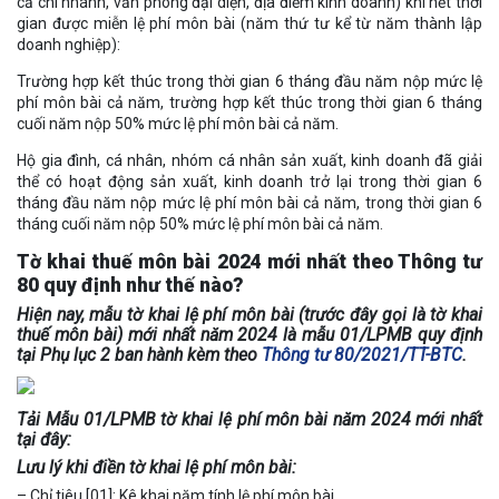
cả chi nhánh, văn phòng đại diện, địa điểm kinh doanh) khi hết thời
gian được miễn lệ phí môn bài (năm thứ tư kể từ năm thành lập
doanh nghiệp):
Trường hợp kết thúc trong thời gian 6 tháng đầu năm nộp mức lệ
phí môn bài cả năm, trường hợp kết thúc trong thời gian 6 tháng
cuối năm nộp 50% mức lệ phí môn bài cả năm.
Hộ gia đình, cá nhân, nhóm cá nhân sản xuất, kinh doanh đã giải
thể có hoạt động sản xuất, kinh doanh trở lại trong thời gian 6
tháng đầu năm nộp mức lệ phí môn bài cả năm, trong thời gian 6
tháng cuối năm nộp 50% mức lệ phí môn bài cả năm.
Tờ khai thuế môn bài 2024 mới nhất theo Thông tư
80 quy định như thế nào?
Hiện nay, mẫu tờ khai lệ phí môn bài (trước đây gọi là tờ khai
thuế môn bài) mới nhất năm 2024 là mẫu 01/LPMB quy định
tại Phụ lục 2 ban hành kèm theo
Thông tư 80/2021/TT-BTC
.
Tải Mẫu 01/LPMB tờ khai lệ phí môn bài năm 2024 mới nhất
tại đây:
Lưu lý khi điền tờ khai lệ phí môn bài:
– Chỉ tiêu [01]: Kê khai năm tính lệ phí môn bài.