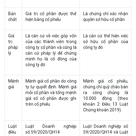
Bản
Giá trị cổ phần được thể
Là chứng chỉ xác nhận
chất
hiện bằng cổ phiếu
quyền sở hữu cổ phần
Giá
Là căn cứ về việc góp vốn
Là căn cứ thể hiện việc
trị
của các thành viên trong
sở hữu cổ phần của
pháp
công ty cổ phần và cũng là
công ty đó
lý
căn cứ pháp lý để chứng
minh họ là cổ đông của
công ty đó
Mệnh
Mệnh giá cổ phần do công
Mệnh giá cổ phiếu,
giá
ty tự quyết định. Mệnh giá
chứng chỉ quỹ chào bán
mỗi cổ phần và tổng mệnh
ra công chúng là
giá số cổ phần được ghi
10.000 đồng (theo
trên cổ phiếu
khoản 2 Điều 13 Luật
Chứng khoán 2019).
Luật
Luật Doanh nghiệp
Luật Doanh nghiệp số
điều
số 59/2020/QH14
59/2020/QH14 và Luật