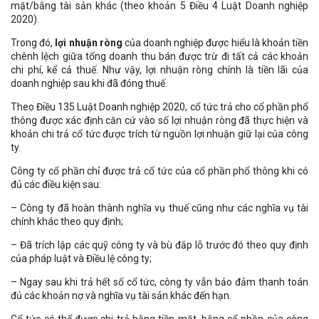
mặt/bằng tài sản khác (theo khoản 5 Điều 4 Luật Doanh nghiệp
2020).
Trong đó,
lợi nhuận ròng
của doanh nghiệp được hiểu là khoản tiền
chênh lệch giữa tổng doanh thu bán được trừ đi tất cả các khoản
chi phí, kể cả thuế. Như vậy, lợi nhuận ròng chính là tiền lãi của
doanh nghiệp sau khi đã đóng thuế.
Theo Điều 135 Luật Doanh nghiệp 2020, cổ tức trả cho cổ phần phổ
thông được xác định căn cứ vào số lợi nhuận ròng đã thực hiện và
khoản chi trả cổ tức được trích từ nguồn lợi nhuận giữ lại của công
ty.
Công ty cổ phần chỉ được trả cổ tức của cổ phần phổ thông khi có
đủ các điều kiện sau:
– Công ty đã hoàn thành nghĩa vụ thuế cũng như các nghĩa vụ tài
chính khác theo quy định;
– Đã trích lập các quỹ công ty và bù đắp lỗ trước đó theo quy định
của pháp luật và Điều lệ công ty;
– Ngay sau khi trả hết số cổ tức, công ty vẫn bảo đảm thanh toán
đủ các khoản nợ và nghĩa vụ tài sản khác đến hạn.
Cổ tức có thể được chi trả bằng tiền mặt, bằng cổ phần của công