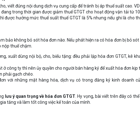
kho, viết đúng nội dung dịch vụ cung cấp để tránh bị áp thuế suất cao. V
i đang trong thời gian được giảm thuế GTGT cho hoạt động vận tải từ 
 thì được hưởng mức thuế suất thuế GTGT là 5% nhưng nếu ghi là cho th
m bảo không bỏ sót hóa đơn nào. Nếu phát hiện ra có hóa đơn bị bỏ sót 
o nộp thuế chậm.
ương, xuất dùng nội bộ, cho, biếu tặng: đều phải lập hóa đơn GTGT, kê kh
ở công ty thì nên ủy quyền cho người bán hàng ký để xuất hóa đơn kịp t
n phải gạch chéo.
đơn với những mặt hàng hóa, dịch vụ có trong đăng ký kinh doanh c
ững
lưu ý quan trọng về hóa đơn GTGT
. Hy vọng, bài viết trên đây có th
 gia tăng và làm tốt công việc kế toán của mình.