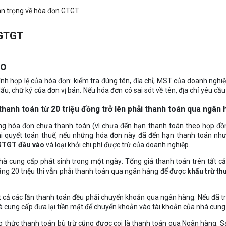
an trọng về hóa đơn GTGT
 GTGT
ÀO
nh hợp lệ của hóa đơn: kiểm tra đúng tên, địa chỉ, MST của doanh nghi
u, chữ ký của đơn vị bán. Nếu hóa đơn có sai sót về tên, địa chỉ yêu cầ
thanh toán từ 20 triệu đồng trở lên phải thanh toán qua ngân 
hững hóa đơn chưa thanh toán (vì chưa đến hạn thanh toán theo hợp đ
i quyết toán thuế, nếu những hóa đơn này đã đến hạn thanh toán nh
GTGT đầu vào
và loại khỏi chi phí được trừ của doanh nghiệp.
à cung cấp phát sinh trong một ngày: Tổng giá thanh toán trên tất c
ằng 20 triệu thì vẫn phải thanh toán qua ngân hàng để được
khấu trừ t
t cả các lần thanh toán đều phải chuyển khoản qua ngân hàng. Nếu đã t
à cung cấp đưa lại tiền mặt để chuyển khoản vào tài khoản của nhà cung
g thức thanh toán bù trừ cũng được coi là thanh toán qua Ngân hàng. S