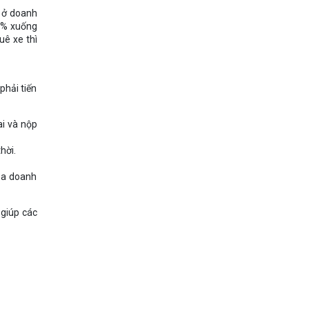
D ở doanh
10% xuống
uê xe thì
phải tiến
ai và nộp
hời.
ủa doanh
ể giúp các