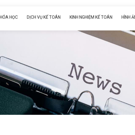
HÓA HỌC
DỊCH VỤ KẾ TOÁN
KINH NGHIỆM KẾ TOÁN
HÌNH 