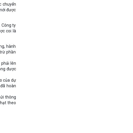
ặc chuyển
 mới được
 Công ty
c coi là
àng, hành
 trừ phần
 phải lên
ông được
ào của dự
 đã hoàn
gửi thông
hạt theo