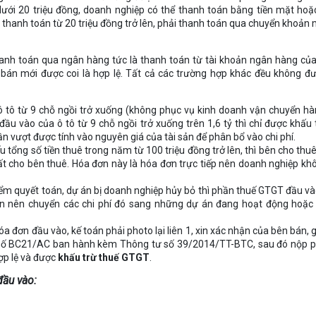
 dưới 20 triệu đồng, doanh nghiệp có thể thanh toán bằng tiền mặt ho
i thanh toán từ 20 triệu đồng trở lên, phải thanh toán qua chuyển khoản
anh toán qua ngân hàng tức là thanh toán từ tài khoản ngân hàng của
án mới được coi là hợp lệ. Tất cả các trường hợp khác đều không đượ
 ô tô từ 9 chỗ ngồi trở xuống (không phục vụ kinh doanh vận chuyển h
đầu vào của ô tô từ 9 chỗ ngồi trở xuống trên 1,6 tỷ thì chỉ được khấu
n vượt được tính vào nguyên giá của tài sản để phân bổ vào chi phí.
tổng số tiền thuê trong năm từ 100 triệu đồng trở lên, thì bên cho thuê
 cho bên thuê. Hóa đơn này là hóa đơn trực tiếp nên doanh nghiệp kh
iểm quyết toán, dự án bị doanh nghiệp hủy bỏ thì phần thuế GTGT đầu v
án nên chuyển các chi phí đó sang những dự án đang hoạt động hoặc
a đơn đầu vào, kế toán phải photo lại liên 1, xin xác nhận của bên bán, 
ố BC21/AC ban hành kèm Thông tư số 39/2014/TT-BTC, sau đó nộp p
hợp lệ và được
khấu trừ thuế GTGT
.
đầu vào: