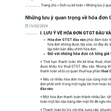
Trang chủ
»
Dịch vụ kế toán
»
Những lưu ý qu
Những lưu ý quan trọng về hóa đơn
15/02/2024
I. LƯU Ý VỀ HÓA ĐƠN GTGT ĐẦU V
Hóa đơn GTGT đầu vào
phải đảm bảo tí
hóa đơn không được tẩy xóa, có đầy đủ dấ
lập biên bản điều chỉnh hóa đơn.
Đối với những hóa đơn có tổng giá 
+ Thời hạn thanh toán: khi kê khai thuế, n
được khấu trừ thuế GTGT đầu vào. Nhưng kh
thanh toán sẽ bị cơ quan thuế loại phần
thuế 
+ Nếu có nhiều hóa đơn mua của cùng một nh
đơn phát sinh trong một ngày lớn hơn hoặc b
đầu vào
.
+ Một hóa đơn thanh toán thành nhiều lần: tấ
toán một lần nào bằng tiền mặt thì đề nghị nh
+ Thanh toán bù trừ với nhà cung cấp: phươn