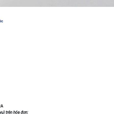
ớc
RA
vụ) trên hóa đơn: