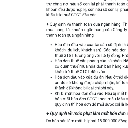
trừ công nợ, nếu số còn lại phải thanh toán
khoản đều được hợp lệ, còn nếu số còn lại phả
khấu trừ thuế GTGT đầu vào.
+ Quy định về thanh toán qua ngân hàng. Th
mua sang tài khoản ngân hàng của Công ty b
thanh toán qua ngân hàng.
Hóa đơn đầu vào của tài sản cố định là
khách, du lịch, khách sạn): Các hóa đơn 
thuế GTGT tương ứng với 1,6 tỷ đồng. Phầ
Hóa đơn thuê văn phòng của cá nhân: Nếu 
cơ quan thuế mua hóa đơn bán hàng xuất
khấu trừ thuế GTGT đầu vào.
Hóa đơn đầu vào của dự án: Nếu ở thời đ
án đó sẽ không được chấp nhận, kế to
thành để không bị loại chi phí này.
Khi bị mất hóa đơn đầu vào: Nếu bị mất hó
báo mất hóa đơn GTGT theo mẫu Mẫu s
quy định thì hóa đơn đó mới được coi là 
+ Quy định về mức phạt làm mất hóa đơn 
Do bên bán làm mất: bị phạt 15.000.000 đồng