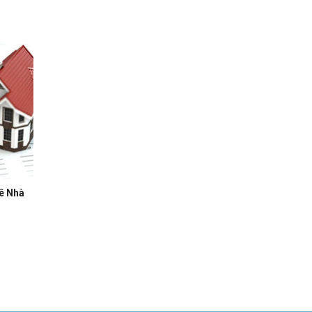
ê Nhà