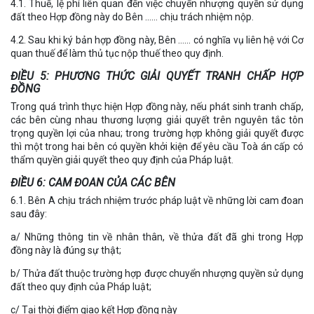
4.1. Thuế, lệ phí liên quan đến việc chuyển nhượng quyền sử dụng
đất theo Hợp đồng này do Bên …… chịu trách nhiệm nộp.
4.2. Sau khi ký bản hợp đồng này, Bên …… có nghĩa vụ liên hệ với Cơ
quan thuế để làm thủ tục nộp thuế theo quy định.
ĐIỀU 5: PHƯƠNG THỨC GIẢI QUYẾT TRANH CHẤP HỢP
ĐỒNG
Trong quá trình thực hiện Hợp đồng này, nếu phát sinh tranh chấp,
các bên cùng nhau thương lượng giải quyết trên nguyên tắc tôn
trọng quyền lợi của nhau; trong trường hợp không giải quyết được
thì một trong hai bên có quyền khởi kiện để yêu cầu Toà án cấp có
thẩm quyền giải quyết theo quy định của Pháp luật.
ĐIỀU 6: CAM ĐOAN CỦA CÁC BÊN
6.1. Bên A chịu trách nhiệm trước pháp luật về những lời cam đoan
sau đây:
a/ Những thông tin về nhân thân, về thửa đất đã ghi trong Hợp
đồng này là đúng sự thật;
b/ Thửa đất thuộc trường hợp được chuyển nhượng quyền sử dụng
đất theo quy định của Pháp luật;
c/ Tại thời điểm giao kết Hợp đồng này