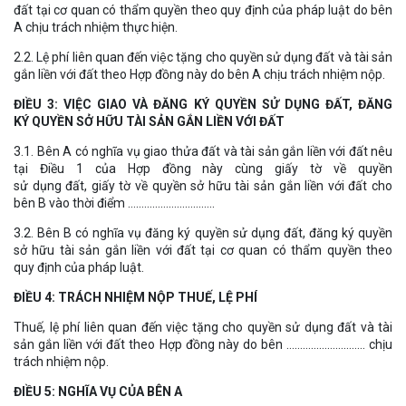
đất tại cơ quan có thẩm quyền theo quy định của pháp luật do bên
A chịu trách nhiệm thực hiện.
2.2. Lệ phí liên quan đến việc tặng cho quyền sử dụng đất và tài sản
gắn liền với đất theo Hợp đồng này do bên A chịu trách nhiệm nộp.
ĐIỀU 3: VIỆC GIAO VÀ ĐĂNG KÝ QUYỀN SỬ DỤNG ĐẤT, ĐĂNG
KÝ QUYỀN SỞ HỮU TÀI SẢN GẮN LIỀN VỚI ĐẤT
3.1. Bên A có nghĩa vụ giao thửa đất và tài sản gắn liền với đất nêu
tại Điều 1 của Hợp đồng này cùng giấy tờ về quyền
sử dụng đất, giấy tờ về quyền sở hữu tài sản gắn liền với đất cho
bên B vào thời điểm …………………………..
3.2. Bên B có nghĩa vụ đăng ký quyền sử dụng đất, đăng ký quyền
sở hữu tài sản gắn liền với đất tại cơ quan có thẩm quyền theo
quy định của pháp luật.
ĐIỀU 4: TRÁCH NHIỆM NỘP THUẾ, LỆ PHÍ
Thuế, lệ phí liên quan đến việc tặng cho quyền sử dụng đất và tài
sản gắn liền với đất theo Hợp đồng này do bên ……………………….. chịu
trách nhiệm nộp.
ĐIỀU 5: NGHĨA VỤ CỦA BÊN A