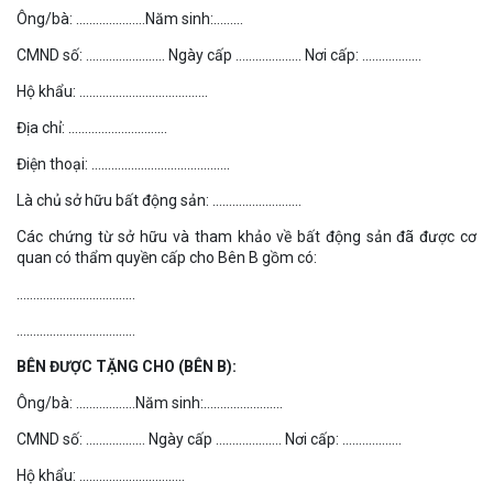
Ông/bà: …………………Năm sinh:………
CMND số: …………………… Ngày cấp ……………….. Nơi cấp: ………………
Hộ khẩu: …………………………………
Địa chỉ: …………………………
Điện thoại: ……………………………………
Là chủ sở hữu bất động sản: ………………………
Các chứng từ sở hữu và tham khảo về bất động sản đã được cơ
quan có thẩm quyền cấp cho Bên B gồm có:
………………………………
………………………………
BÊN ĐƯỢC TẶNG CHO (BÊN B):
Ông/bà: ………………Năm sinh:……………………
CMND số: ……………… Ngày cấp ……………….. Nơi cấp: ………………
Hộ khẩu: …………………………..