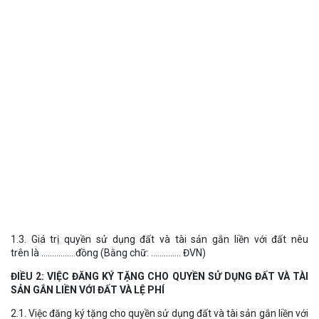
1.3. Giá trị quyền sử dụng đất và tài sản gắn liền với đất nêu
trên là …………….đồng (Bằng chữ: ………….. ĐVN)
ĐIỀU 2: VIỆC ĐĂNG KÝ TẶNG CHO QUYỀN SỬ DỤNG ĐẤT VÀ TÀI
SẢN GẮN LIỀN VỚI ĐẤT VÀ LỆ PHÍ
2.1. Việc đăng ký tặng cho quyền sử dụng đất và tài sản gắn liền với