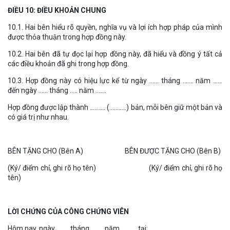
ĐIỀU 10: ĐIỀU KHOẢN CHUNG
10.1. Hai bên hiểu rõ quyền, nghĩa vụ và lợi ích hợp pháp của mình
được thỏa thuận trong hợp đồng này.
10.2. Hai bên đã tự đọc lại hợp đồng này, đã hiểu và đồng ý tất cả
các điều khoản đã ghi trong hợp đồng.
10.3. Hợp đồng này có hiệu lực kể từ ngày …… tháng ……. năm ……
đến ngày …… tháng ….. năm …….
Hợp đồng được lập thành ………. (………..) bản, mỗi bên giữ một bản và
có giá trị như nhau.
BÊN TẶNG CHO (Bên A) BÊN ĐƯỢC TẶNG CHO (Bên B)
(Ký/ điểm chỉ, ghi rõ họ tên) (Ký/ điểm chỉ, ghi rõ họ
tên)
LỜI CHỨNG CỦA CÔNG CHỨNG VIÊN
Hôm nay, ngày …….. tháng …….. năm …….. , tại: …………..