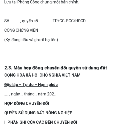
Lưu tại Phòng Công chứng một bản chính.
Số…………., quyển số …………….TP/CC-SCC/HĐGD.
CÔNG CHỨNG VIÊN
(Ký, đóng dấu và ghi rõ họ tên)
2.3. Mẫu hợp đồng chuyển đổi quyền sử dụng đất
CỘNG HÒA XÃ HỘI CHỦ NGHĨA VIỆT NAM
Độc lập – Tự do – Hạnh phúc
……, ngày,… tháng… năm 202…
HỢP ĐỒNG CHUYỂN ĐỔI
QUYỀN SỬ DỤNG ĐẤT NÔNG NGHIỆP
I. PHẦN GHI CỦA CÁC BÊN CHUYỂN ĐỔI