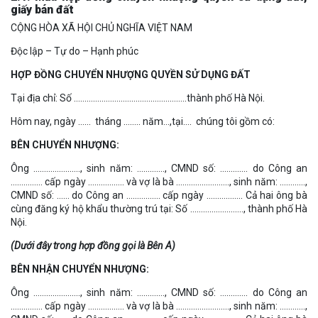
giấy bán đất
CỘNG HÒA XÃ HỘI CHỦ NGHĨA VIỆT NAM
Độc lập – Tự do – Hạnh phúc
HỢP ĐỒNG CHUYỂN NHƯỢNG QUYỀN SỬ DỤNG ĐẤT
Tại địa chỉ: Số ……………………………………………..thành phố Hà Nội.
Hôm nay, ngày …… tháng …….. năm…,tại…. chúng tôi gồm có:
BÊN CHUYỂN NHƯỢNG:
Ông …………………., sinh năm: …………., CMND số: …………. do Công an
…………… cấp ngày …………….. và vợ là bà ……………………., sinh năm: …………,
CMND số: …… do Công an ……………. cấp ngày …………….. Cả hai ông bà
cùng đăng ký hộ khẩu thường trú tại: Số ……………………., thành phố Hà
Nội.
(Dưới đây trong hợp đồng gọi là Bên A)
BÊN NHẬN CHUYỂN NHƯỢNG:
Ông …………………., sinh năm: …………., CMND số: …………. do Công an
…………… cấp ngày …………….. và vợ là bà ……………………., sinh năm: …………,