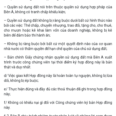
– Quyền sử dụng đất nói trên thuộc quyền sử dụng hợp pháp của
Bên A, không có tranh chấp khiếu kiện;
– Quyền sử dụng đất không bị ràng buộc dưới bất cứ hình thức nào
bởi các việc: Thế chấp, chuyển nhượng, trao đổi, tặng cho, cho thuê,
cho mượn hoặc kê khai làm vốn của doanh nghiệp, không bị kê
biên để đảm bảo thi hành án;
– Không bị ràng buộc bởi bất cứ một quyết định nào của cơ quan
nhà nước có thẩm quyền để hạn chế quyền của chủ sử dụng đất;
– Bản chính Giấy chứng nhận quyền sử dụng đất mà Bên A xuất
trình trước công chứng viên tại thời điểm ký hợp đồng này là bản
thật và duy nhất.
d/ Việc giao kết Hợp đồng này là hoàn toàn tự nguyện, không bị lừa
dối, không bị ép buộc;
e/ Thực hiện đúng và đầy đủ các thoả thuận đã ghi trong hợp đồng
này;
f/ Không có khiếu nại gì đối với Công chứng viên ký bản Hợp đồng
này.
6.2. Bên B chịu trách nhiệm trước pháp luật về những lời cam đoan