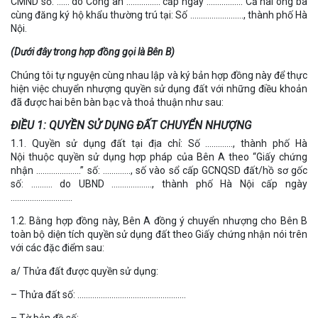
CMND số: …… do Công an ……………. cấp ngày …………….. Cả hai ông bà
cùng đăng ký hộ khẩu thường trú tại: Số ……………………., thành phố Hà
Nội.
(Dưới đây trong hợp đồng gọi là Bên B)
Chúng tôi tự nguyện cùng nhau lập và ký bản hợp đồng này để thực
hiện việc chuyển nhượng quyền sử dụng đất với những điều khoản
đã được hai bên bàn bạc và thoả thuận như sau:
ĐIỀU 1: QUYỀN SỬ DỤNG ĐẤT CHUYỂN NHƯỢNG
1.1. Quyền sử dụng đất tại địa chỉ: Số …………., thành phố Hà
Nội thuộc quyền sử dụng hợp pháp của Bên A theo “Giấy chứng
nhận …………………” số: …………., số vào sổ cấp GCNQSD đất/hồ sơ gốc
số: ………. do UBND ………………., thành phố Hà Nội cấp ngày
………………………..
1.2. Bằng hợp đồng này, Bên A đồng ý chuyển nhượng cho Bên B
toàn bộ diện tích quyền sử dụng đất theo Giấy chứng nhận nói trên
với các đặc điểm sau:
a/ Thửa đất được quyền sử dụng:
– Thửa đất số: ……………………………………………
– Tờ bản đồ số:…………………………………………..