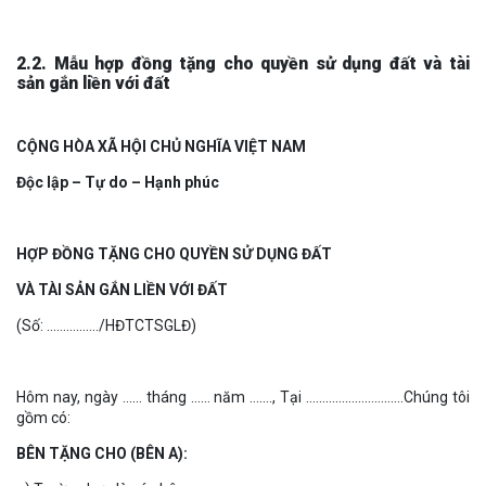
2.2. Mẫu hợp đồng tặng cho quyền sử dụng đất và tài
sản gắn liền với đất
CỘNG HÒA XÃ HỘI CHỦ NGHĨA VIỆT NAM
Độc lập – Tự do – Hạnh phúc
HỢP ĐỒNG TẶNG CHO QUYỀN SỬ DỤNG ĐẤT
VÀ TÀI SẢN GẮN LIỀN VỚI ĐẤT
(Số: ……………./HĐTCTSGLĐ)
Hôm nay, ngày …… tháng …… năm ……., Tại …………………………Chúng tôi
gồm có:
BÊN TẶNG CHO (BÊN A):