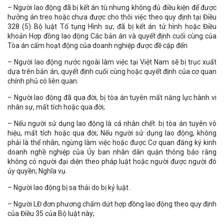
– Người lao động đã bị kết án tù nhưng không đủ điều kiện để được
hưởng án treo hoặc chưa được cho thôi việc theo quy định tại Điều
328 (5) Bộ luật Tố tụng Hình sự, đã bị kết án tử hình hoặc Điều
khoản Hợp đồng lao động Các bản án và quyết định cuối cùng của
Tòa án cấm hoạt động của doanh nghiệp được đề cập đến
– Người lao động nước ngoài làm việc tại Việt Nam sẽ bị trục xuất
dựa trên bản án, quyết định cuối cùng hoặc quyết định của cơ quan
chính phủ có liên quan.
– Người lao động đã qua đời, bị tòa án tuyên mất năng lực hành vi
nhân sự, mất tích hoặc qua đời;
– Nếu người sử dụng lao động là cá nhân chết. bị tòa án tuyên vô
hiệu, mất tích hoặc qua đời; Nếu người sử dụng lao động, không
phải là thể nhân, ngừng làm việc hoặc được Cơ quan đăng ký kinh
doanh nghề nghiệp của Ủy ban nhân dân quận thông báo rằng
không có người đại diện theo pháp luật hoặc người được người đó
ủy quyền; Nghĩa vụ.
– Người lao động bị sa thải do bị kỷ luật .
– Người LĐ đơn phương chấm dứt hợp đồng lao động theo quy định
của Điều 35 của Bộ luật này;