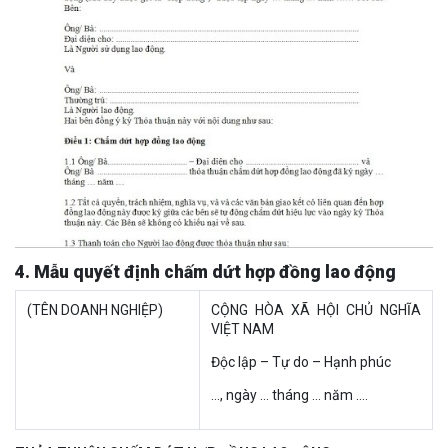
4. Mẫu quyết định chấm dứt hợp đồng lao động
(TÊN DOANH NGHIỆP)
CỘNG HÒA XÃ HỘI CHỦ NGHĨA
VIỆT NAM
Độc lập – Tự do – Hạnh phúc
…, ngày … tháng … năm ….