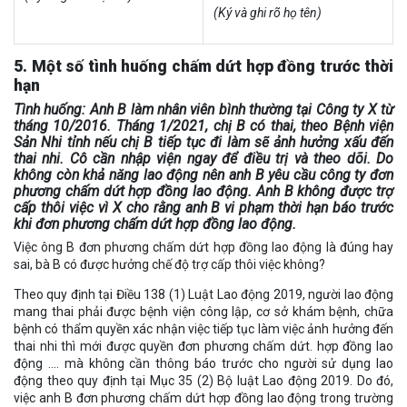
(Ký và ghi rõ họ tên)
5. Một số tình huống chấm dứt hợp đồng trước thời
hạn
Tình huống
: Anh B làm nhân viên bình thường tại Công ty X từ
tháng 10/2016. Tháng 1/2021, chị B có thai, theo Bệnh viện
Sản Nhi tỉnh nếu chị B tiếp tục đi làm sẽ ảnh hưởng xấu đến
thai nhi. Cô cần nhập viện ngay để điều trị và theo dõi. Do
không còn khả năng lao động nên anh B yêu cầu công ty đơn
phương chấm dứt hợp đồng lao động. Anh B không được trợ
cấp thôi việc vì X cho rằng anh B vi phạm thời hạn báo trước
khi đơn phương chấm dứt hợp đồng lao động.
Việc ông B đơn phương chấm dứt hợp đồng lao động là đúng hay
sai, bà B có được hưởng chế độ trợ cấp thôi việc không?
Theo quy định tại Điều 138 (1) Luật Lao động 2019, người lao động
mang thai phải được bệnh viện công lập, cơ sở khám bệnh, chữa
bệnh có thẩm quyền xác nhận việc tiếp tục làm việc ảnh hưởng đến
thai nhi thì mới được quyền đơn phương chấm dứt. hợp đồng lao
động …. mà không cần thông báo trước cho người sử dụng lao
động theo quy định tại Mục 35 (2) Bộ luật Lao động 2019. Do đó,
việc anh B đơn phương chấm dứt hợp đồng lao động trong trường