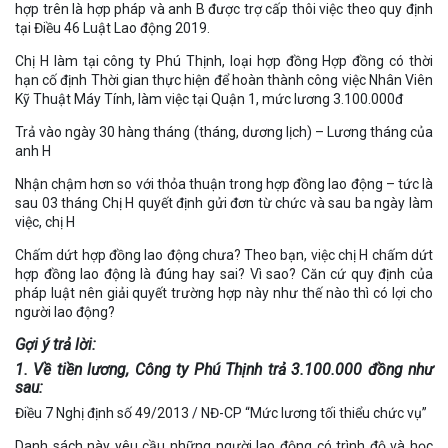
hợp trên là hợp pháp và anh B được trợ cấp thôi việc theo quy định
tại Điều 46 Luật Lao động 2019.
Chị H làm tại công ty Phú Thịnh, loại hợp đồng Hợp đồng có thời
hạn cố định Thời gian thực hiện để hoàn thành công việc Nhân Viên
Kỹ Thuật Máy Tính, làm việc tại Quận 1, mức lương 3.100.000đ
Trả vào ngày 30 hàng tháng (tháng, dương lịch) – Lương tháng của
anh H
Nhận chậm hơn so với thỏa thuận trong hợp đồng lao động – tức là
sau 03 tháng Chị H quyết định gửi đơn từ chức và sau ba ngày làm
việc, chị H
Chấm dứt hợp đồng lao động chưa? Theo bạn, việc chị H chấm dứt
hợp đồng lao động là đúng hay sai? Vì sao? Căn cứ quy định của
pháp luật nên giải quyết trường hợp này như thế nào thì có lợi cho
người lao động?
Gợi ý trả lời:
1. Về tiền lương, Công ty Phú Thịnh trả 3.100.000 đồng như
sau:
Điều 7 Nghị định số 49/2013 / NĐ-CP “Mức lương tối thiểu chức vụ”
Danh sách này yêu cầu những người lao động có trình độ và học