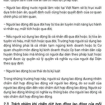
luật. Quyết định của toà án đã có hiệu lực pháp luật
– Người lao động nước ngoài làm việc tại Việt Nam sẽ bị trục xuất
dựa trên bản án, quyết định cuối cùng hoặc quyết định của cơ quan
chính phủ có liên quan.
– Người lao động đã qua đời hay bị tòa án tuyên mất năng lực hành
vi nhân sự, mất tích hoặc qua đời;
– Nếu người sử dụng lao động là cá nhân đã qua đời hoặc. bị tòa án
tuyên vô hiệu, mất tích hoặc qua đời; Trường hợp người sử dụng lao
động không phải là cá nhân tạm ngừng kinh doanh hoặc bị Cơ
quan chuyên môn đăng ký kinh doanh thuộc Ủy ban nhân dân cấp
huyện thông báo mà không có người đại diện theo pháp luật hoặc
người được ủy quyền xử lý quyền và nghĩa vụ của người đại Diện
theo quy định
– Người lao động bị sa thải do bị kỷ luật
Trong những trường hợp này, người sử dụng lao động đương nhiên
chấm dứt hợp đồng lao động với người lao động, do sơ suất của
người lao động dẫn đến việc chấm dứt hợp đồng lao động. Người sử
dụng lao động không có nghĩa vụ thông báo cho người lao động về
việc chấm dứt hợp đồng lao động.
2.3. Trách nhiệm khi chấm dứt hợp đồng lao động của mỗi