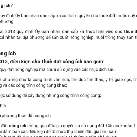
ng ích?
 quy định Ủy ban nhân dân cấp xã có thẩm quyền cho thuê đất thuộc quỹ
 phương.
đai 2013 quy định Ủy ban nhân dân cấp xã thực hiện việc
cho thuê 
 cá nhân tại địa phương để sản xuất nông nghiệp, nuôi trồng thủy sản 
ông ích
013, điều kiện
cho thuê đất công ích
bao gồm:
ộc quỹ đất nông nghiệp mà chưa sử dụng vào các mục đích sau:
 phương như là công trình văn hóa, thể dục thể thao, y tế, giáo dục, c
ộng và các công trình công cộng khác;
ược sử dụng để xây dựng những công trình công cộng;
hĩa.
địa phương thuê đất công ích
 đất công ích
thông qua đấu giá quyền sử sử dụng đất. Căn cứ khoản 1
i đảm bảo các điều kiện để tổ chức thực hiện đấu giá như sau: