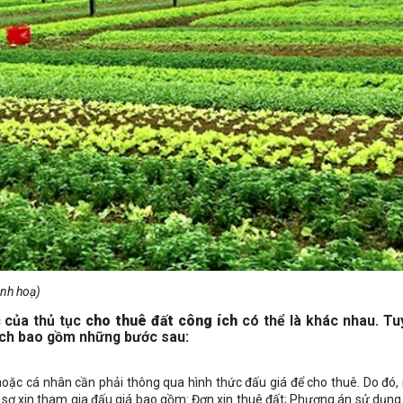
inh hoạ)
 của thủ tục
cho thuê đất công ích
có thể là khác nhau. Tu
 ích bao gồm những bước sau:
hoặc cá nhân cần phải thông qua hình thức đấu giá để cho thuê. Do đó,
ồ sơ xin tham gia đấu giá bao gồm: Đơn xin thuê đất; Phương án sử dụng