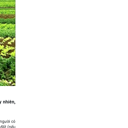
y nhiên,
 người có
 đất (nếu