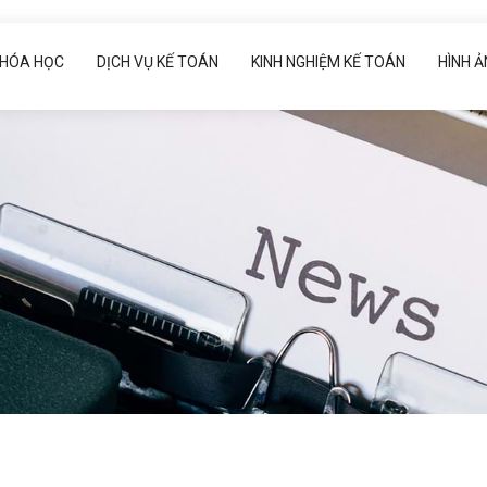
HÓA HỌC
DỊCH VỤ KẾ TOÁN
KINH NGHIỆM KẾ TOÁN
HÌNH 