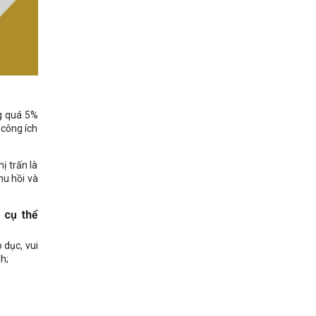
ng quá 5%
 công ích
ị trấn là
hu hồi và
 cụ thể
 dục, vui
h;