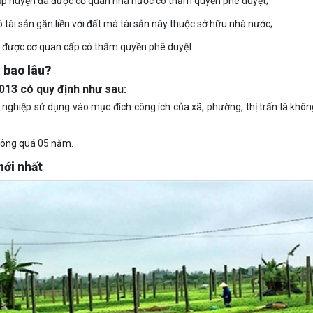
ấp huyện đã được cơ quan nhà nước có thẩm quyền phê duyệt;
tài sản gắn liền với đất mà tài sản này thuộc sở hữu nhà nước;
ã được cơ quan cấp có thẩm quyền phê duyệt.
à bao lâu?
2013 có quy định như sau:
 nghiệp sử dụng vào mục đích công ích của xã, phường, thị trấn là khô
hông quá 05 năm.
mới nhất