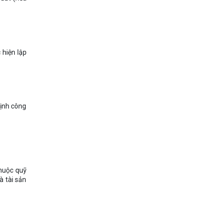
 hiện lập
định công
thuộc quỹ
à tài sản