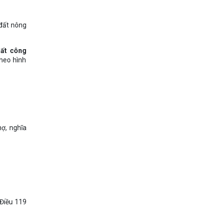
 đất nông
đất công
theo hình
hợ, nghĩa
 Điều 119