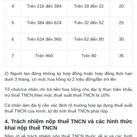
4
Trên 216 đến 384
Trên 18 đến 32
20
5
Trên 384 đến 624
Trên 32 đến 52
25
6
Trên 624 đến 960
Trên 52 đến 80
30
7
Trên 960
Trên 80
35
2) Người lao động không ký hợp đồng hoặc hợp đồng thời hạn
dưới 3 tháng, có mức hoa hồng từ 2 triệu đồng/lần trở lên
Tổ chức/cá nhân chi trả tiền hoa hồng cho đại lý thực hiện khấu
trừ thuế TNCN theo mức thuế suất thuế TNCN là 10%.
Cá nhân làm đại lý cần xác định rõ trường hợp áp dụng thuế suất
thuế TNCN của mình, từ đó tính thuế TNCN phải nộp.
4. Trách nhiệm nộp thuế TNCN và các hình thức
khai nộp thuế TNCN
Nắm rõ về trách nhiệm nộp thuế TNCN thuộc về ai và các hình