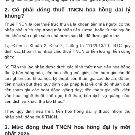
2. Có phải đóng thuế TNCN hoa hồng đại lý
không?
Thuế TNCN là loại thuế trực thu và là khoản tiền mà người có thu
nhập phải trích nộp trong một phần tiền lương, hoặc từ các nguồn
thu khác vào ngân sách nhà nước sau khi đã được giảm trừ.
Tại Điểm c, Khoản 2, Điều 2, Thông tư 111/2013/TT- BTC quy
định các khoản thu nhập chịu thuế TNCN từ tiền lương, tiền công
gồm:
“c) Tiền thù lao nhận được dưới các hình thức như: tiền hoa hồng
đại lý bán hàng hóa, tiền hoa hồng môi giới; tiền tham gia các đề
tài nghiên cứu khoa học, kỹ thuật; tiền tham gia các dự án, đề án;
tiền nhuận bút theo quy định của pháp luật về chế độ nhuận bút;
tiền tham gia các hoạt động giảng dạy; tiền tham gia biểu diễn
văn hoá, nghệ thuật, thể dục, thể thao; tiền dịch vụ quảng cáo;
tiền dịch vụ khác, thù lao khác.”
Theo quy định nêu trên, tiền hoa hồng đại lý thuộc nhóm thu
nhập phải đóng thuế TNCN.
3. Mức đóng thuế TNCN hoa hồng đại lý mới
nhất 2025