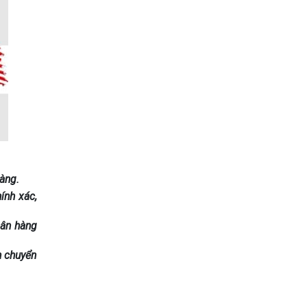
àng.
ính xác,
gân hàng
h chuyển