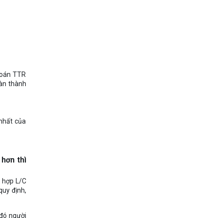
 toán TTR
oàn thành
 nhất của
hơn thì
g hợp L/C
quy định,
 đó người