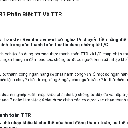
 Trình Thanh Toán TTR? Phân Biệt TT Và TTR
R? Phân Biệt TT Và TTR
c Transfer Reimbursement có nghĩa là chuyển tiền bằng điện
nh trong các thanh toán thư tín dụng chứng từ L/C.
nh nghiệp áp dụng phương thức thanh toán TTR và L/C chấp nhận th
cho ngân hàng và đảm bảo các chứng từ được người làm xuất nhập khẩ
y tờ thành công, ngân hàng sẽ phát hành công văn. Ở một số ngân hàn
hiện lệnh chuyển tiền trong vòng 3 ngày cho người bán kể từ thời điểm
 doanh nghiệp xuất nhập khẩu phải đợi bộ chứng từ đầy đủ và nộp trự
hoảng 7 ngày làm việc để biết được chính xác có được xác nhận thanh
hanh toán TTR
 nhà nhập khẩu là chủ thể của hoạt động thanh toán, cụ thể 
như sau: