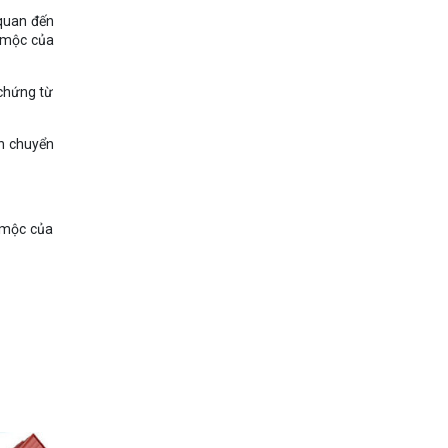
 quan đến
u mộc của
 chứng từ
h chuyển
u mộc của