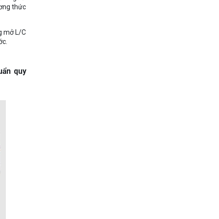
ương thức
ng mở L/C
ớc.
uẩn quy