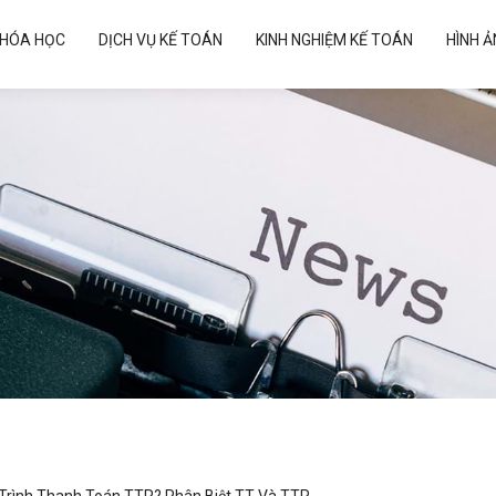
HÓA HỌC
DỊCH VỤ KẾ TOÁN
KINH NGHIỆM KẾ TOÁN
HÌNH 