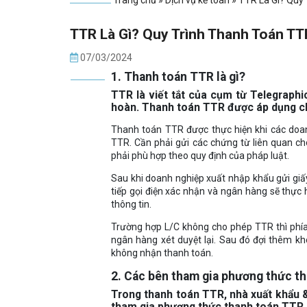
Trang chủ
»
Dịch vụ kế toán
»
TTR Là Gì? Quy
TTR Là Gì? Quy Trình Thanh Toán TT
07/03/2024
1. Thanh toán TTR là gì?
TTR là viết tắt của cụm từ Telegraphi
hoàn. Thanh toán TTR được áp dụng chí
Thanh toán TTR được thực hiện khi các doa
TTR. Cần phải gửi các chứng từ liên quan 
phải phù hợp theo quy định của pháp luật.
Sau khi doanh nghiệp xuất nhập khẩu gửi giấ
tiếp gọi điện xác nhận và ngân hàng sẽ thực 
thông tin.
Trường hợp L/C không cho phép TTR thì phía
ngân hàng xét duyệt lại. Sau đó đợi thêm k
không nhận thanh toán.
2. Các bên tham gia phương thức t
Trong thanh toán TTR, nhà xuất khẩu &
tham gia phương thức thanh toán TTR 