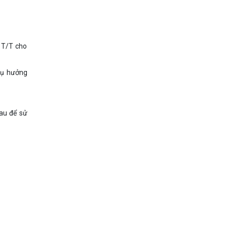
 T/T cho
hụ hưởng
au để sử