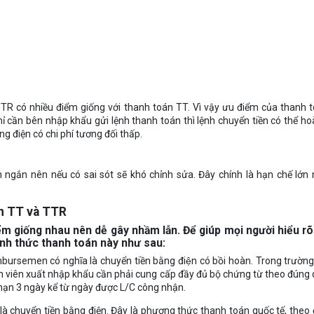
TTR có nhiều điểm giống với thanh toán TT. Vì vậy ưu điểm của thanh
ỉ cần bên nhập khẩu gửi lệnh thanh toán thì lệnh chuyển tiền có thể h
ng điện có chi phí tương đối thấp.
n ngắn nên nếu có sai sót sẽ khó chỉnh sửa. Đây chính là hạn chế lớn
án TT và TTR
 giống nhau nên dễ gây nhầm lẫn. Để giúp mọi người hiểu rõ 
hình thức thanh toán này như sau:
bursemen có nghĩa là chuyển tiền bằng điện có bồi hoàn. Trong trườn
viên xuất nhập khẩu cần phải cung cấp đầy đủ bộ chứng từ theo đúng 
 hạn 3 ngày kể từ ngày được L/C công nhận.
 là chuyển tiền bằng điện. Đây là phương thức thanh toán quốc tế, theo