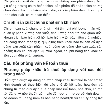
Chi phí sản xuất dở dang bao gồm những sản phẩm đang đem
gia công nhưng chưa hoàn thiện, sản phẩm đã hoàn thiện nhưng
chưa được kiểm nghiệm nhập kho, và sản phẩm đang trong quá
trình sản xuất, chưa hoàn thiện.
Chi phí sản xuất chung phát sinh khi nào?
Chi phí sản xuất chung phát sinh khi tính chi phí lương nhân viên
quản lý phân xưởng sản xuất, tính lương phải trả cho quản đốc,
khoản trích bảo hiểm xã hội, bảo hiểm y tế, bảo hiểm thất nghiệp,
phí công đoàn theo tỷ lệ quy định; trích khấu hao tài sản cố định
dùng sản xuất sản phẩm; xuất công cụ dùng cho sản xuất sản
phẩm; trích chi phí dịch vụ mua ngoài, chi phí bằng tiền khác có
liên quan đến phân xưởng.
Câu hỏi phỏng vấn kế toán thuế
Phương pháp khấu trừ thuế áp dụng với các đối
tượng nào?
Đối tượng được áp dụng phương pháp khấu trừ thuế là các cơ sở
kinh doanh có thực hiện đủ các chế độ kế toán, hóa đơn và
chứng từ theo quy định của pháp luật (kế toán, hóa đơn, chứng
từ, đăng ký nộp thuế), gồm các đối tượng như cơ sở kinh doanh
có doanh thu hàng năm từ bán hàng hóa/dịch vụ từ 1 tỷ đồng trở
lên.