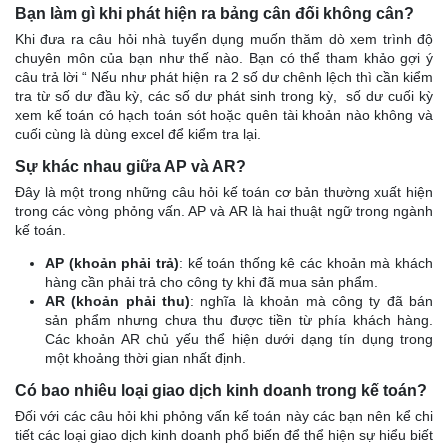
Bạn làm gì khi phát hiện ra bảng cân đối không cân?
Khi đưa ra câu hỏi nhà tuyển dụng muốn thăm dò xem trình độ
chuyên môn của bạn như thế nào. Bạn có thể tham khảo gợi ý
câu trả lời “ Nếu như phát hiện ra 2 số dư chênh lệch thì cần kiểm
tra từ số dư đầu kỳ, các số dư phát sinh trong kỳ, số dư cuối kỳ
xem kế toán có hạch toán sót hoặc quên tài khoản nào không và
cuối cùng là dùng excel để kiểm tra lại.
Sự khác nhau giữa AP và AR?
Đây là một trong những câu hỏi kế toán cơ bản thường xuất hiện
trong các vòng phỏng vấn. AP và AR là hai thuật ngữ trong ngành
kế toán.
AP (khoản phải trả)
: kế toán thống kê các khoản mà khách
hàng cần phải trả cho công ty khi đã mua sản phẩm.
AR (khoản phải thu)
: nghĩa là khoản mà công ty đã bán
sản phẩm nhưng chưa thu được tiền từ phía khách hàng.
Các khoản AR chủ yếu thể hiện dưới dạng tín dụng trong
một khoảng thời gian nhất định.
Có bao nhiêu loại giao dịch kinh doanh trong kế toán?
Đối với các câu hỏi khi phỏng vấn kế toán này các bạn nên kể chi
tiết các loại giao dịch kinh doanh phổ biến để thể hiện sự hiểu biết