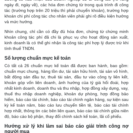
ngày đi, ngày về), các hóa đơn chứng từ trong quá trình đi công
tác (trường hợp trên 20 triệu thì phải chuyển khoản), trường hợp
khoán chi phí công tác cho nhân viên phải ghi rõ điều kiện hưởng
và mức hưởng.
Nhìn chung, chỉ cần có đầy đủ hóa đơn, chứng từ chứng minh
khoản công tác phí đã chi là phục vụ cho hoạt động sản xuất,
kinh doanh là có thể ghi nhận là công tác phí hợp lý được trừ khi
tính thuế TNDN.
Số lượng chuẩn mực kế toán
Có tất cả 26 chuẩn mực kế toán đã được ban hành, bao gồm:
chuẩn mực chung, hàng tồn dư, tài sản hữu hình, tài sản vô hình,
bất động sản đầu tư, thuê tài sản, đầu tư vào công ty liên kết,
khoản góp vốn liên doanh, ảnh hưởng của tỷ giá hối đoái, hợp
nhất kinh doanh, doanh thu và thu nhập, hợp đồng xây dựng, vay,
thuế thu nhập doanh nghiệp, khoản dự phòng, hợp đồng bảo
hiểm, báo cáo tài chính, báo cáo tài chính ngân hàng, sự kiện sau
kỳ kế toán năm, báo cáo lưu chuyển tiền tệ, báo cáo tài chính
hợp nhất, thông tin các bên liên quan, báo cáo tài chính giữa niên
độ, báo cáo bộ phận, thay đổi chính sách kế toán, lãi cổ phiếu.
Hướng xử lý khi làm sai báo cáo giải trình công nợ
người mua