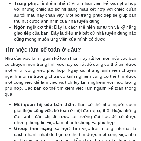
Trang phục là điểm nhấn:
Vị trí nhân viên kế toán phù hợp
với những chiếc ao sơ mi sáng màu kết hợp với chiếc quần
âu tối màu hay chân váy. Một bộ trang phục đẹp sẽ giúp bạn
thu hút được ánh nhìn của nhà tuyển dụng.
Ngôn ngữ cơ thể:
Đây là cách thể hiện sự tự tin và kỹ năng
giao tiếp của bạn. Đây là điều mà bất cứ nhà tuyển dụng nào
cũng mong muốn ứng viên của mình có được
Tìm việc làm kế toán ở đâu?
Nhu cầu việc làm ngành kế toán hiện nay rất lớn nên nếu các bạn
có chuyên môn trong lĩnh vực này sẽ rất dễ dàng có thể tìm được
một vị trí công việc phù hợp. Ngay cả những sinh viên chuyên
ngành mới ra trường chưa có kinh nghiệm cũng có thể tìm được
một công việc để làm việc và tích lũy kinh nghiệm với mức lương
phù hợp. Các bạn có thể tìm kiếm việc làm ngành kế toán thông
qua:
Mối quan hệ của bản thân:
Bạn có thể nhờ người quen
giới thiệu công việc kế toán ở một đơn vị cụ thể. Hoặc những
đàn anh, đàn chị đi trước tại trường đại học để có được
những thông tin việc làm nhanh chóng và phù hợp.
Group trên mạng xã hội:
Tìm việc trên mạng Internet là
cách nhanh nhất để bạn có thể tìm được một công việc như
ý. Thông qua các fanpage, diễn đàn cho dân kế toán các