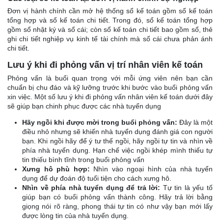
Đơn vị hành chính cần mở hệ thống sổ kế toán gồm sổ kế toán
tổng hợp và sổ kế toán chi tiết. Trong đó, sổ kế toán tổng hợp
gồm sổ nhật ký và sổ cái; còn sổ kế toán chi tiết bao gồm sổ, thẻ
ghi chi tiết nghiệp vụ kinh tế tài chính mà sổ cái chưa phản ánh
chi tiết.
Lưu ý khi đi phỏng vấn vị trí nhân viên kế toán
Phỏng vấn là buổi quan trọng với mỗi ứng viên nên bạn cần
chuẩn bị chu đáo và kỹ lưỡng trước khi bước vào buổi phỏng vấn
xin việc. Một số lưu ý khi đi phỏng vấn nhân viên kế toán dưới đây
sẽ giúp bạn chinh phục được các nhà tuyển dụng
Hãy ngồi khi được mời trong buổi phỏng vấn:
Đây là một
điều nhỏ nhưng sẽ khiến nhà tuyển dụng đánh giá con người
bạn. Khi ngồi hãy để ý tư thế ngồi, hãy ngồi tự tin và nhìn về
phía nhà tuyển dụng. Hạn chế việc ngồi khép mình thiếu tự
tin thiếu bình tĩnh trong buổi phỏng vấn
Xưng hô phù hợp:
Nhìn vào ngoại hình của nhà tuyển
dụng để dự đoán độ tuổi tiện cho cách xưng hô.
Nhìn về phía nhà tuyển dụng để trả lời:
Tự tin là yếu tố
giúp bạn có buổi phỏng vấn thành công. Hãy trả lời bằng
giọng nói rõ ràng, phong thái tự tin có như vậy bạn mới lấy
được lòng tin của nhà tuyển dụng.