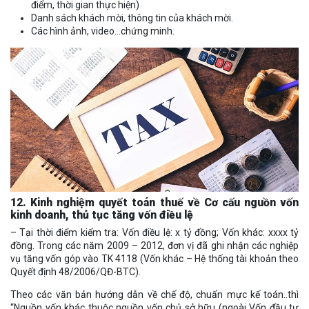
điểm, thời gian thực hiện)
Danh sách khách mời, thông tin của khách mời.
Các hình ảnh, video…chứng minh.
12. Kinh nghiệm quyết toán thuế về Cơ cấu nguồn vốn
kinh doanh, thủ tục tăng vốn điều lệ
– Tại thời điểm kiểm tra: Vốn điều lệ: x tỷ đồng; Vốn khác: xxxx tỷ
đồng. Trong các năm 2009 – 2012, đơn vị đã ghi nhận các nghiệp
vụ tăng vốn góp vào TK 4118 (Vốn khác – Hệ thống tài khoản theo
Quyết định 48/2006/QĐ-BTC).
Theo các văn bản hướng dẫn về chế độ, chuẩn mực kế toán..thì
“Nguồn vốn khác thuộc nguồn vốn chủ sở hữu (ngoài Vốn đầu tư