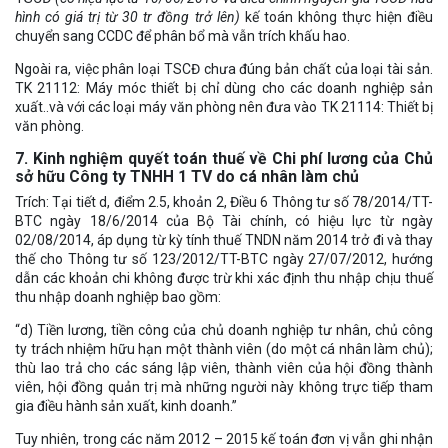
hình có giá trị từ 30 tr đồng trở lên)
kế toán không thực hiện điều
chuyển sang CCDC để phân bổ mà vẫn trích khấu hao.
Ngoài ra, việc phân loại TSCĐ chưa đúng bản chất của loại tài sản.
TK 21112: Máy móc thiết bị chỉ dùng cho các doanh nghiệp sản
xuất..và với các loại máy văn phòng nên đưa vào TK 21114: Thiết bị
văn phòng.
7. Kinh nghiệm quyết toán thuế về Chi phí lương của Chủ
sở hữu Công ty TNHH 1 TV do cá nhân làm chủ
Trích: Tại tiết d, điểm 2.5, khoản 2, Điều 6 Thông tư số 78/2014/TT-
BTC ngày 18/6/2014 của Bộ Tài chính, có hiệu lực từ ngày
02/08/2014, áp dụng từ kỳ tính thuế TNDN năm 2014 trở đi và thay
thế cho Thông tư số 123/2012/TT-BTC ngày 27/07/2012, hướng
dẫn các khoản chi không được trừ khi xác định thu nhập chịu thuế
thu nhập doanh nghiệp bao gồm:
“d) Tiền lương, tiền công của chủ doanh nghiệp tư nhân, chủ công
ty trách nhiệm hữu hạn một thành viên (do một cá nhân làm chủ);
thù lao trả cho các sáng lập viên, thành viên của hội đồng thành
viên, hội đồng quản trị mà những người này không trực tiếp tham
gia điều hành sản xuất, kinh doanh.”
Tuy nhiên, trong các năm 2012 – 2015 kế toán đơn vị vẫn ghi nhận