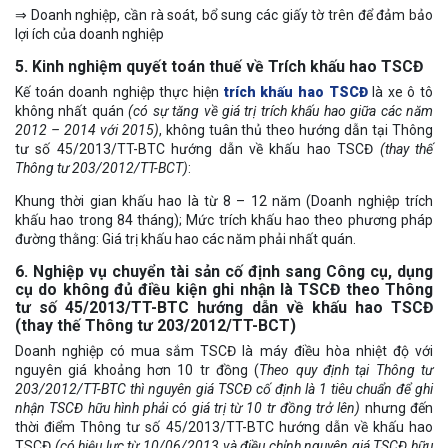
⇒ Doanh nghiệp, cần rà soát, bổ sung các giấy tờ trên để đảm bảo
lợi ích của doanh nghiệp
5. Kinh nghiệm quyết toán thuế về Trích khấu hao TSCĐ
Kế toán doanh nghiệp thực hiện
trích khấu hao TSCĐ
là xe ô tô
không nhất quán
(có sự tăng về giá trị trích khấu hao giữa các năm
2012 – 2014 với 2015)
, không tuân thủ theo hướng dẫn tại Thông
tư số 45/2013/TT-BTC hướng dẫn về khấu hao TSCĐ
(thay thế
Thông tư 203/2012/TT-BCT)
:
Khung thời gian khấu hao là từ 8 – 12 năm (Doanh nghiệp trích
khấu hao trong 84 tháng); Mức trích khấu hao theo phương pháp
đường thằng: Giá trị khấu hao các năm phải nhất quán.
6. Nghiệp vụ chuyển tài sản cố định sang Công cụ, dụng
cụ do không đủ điều kiện ghi nhận là TSCĐ theo Thông
tư số 45/2013/TT-BTC hướng dẫn về khấu hao TSCĐ
(thay thế Thông tư 203/2012/TT-BCT)
Doanh nghiệp có mua sắm TSCĐ là máy điều hòa nhiệt độ với
nguyên giá khoảng hơn 10 tr đồng (
Theo quy định tại Thông tư
203/2012/TT-BTC thì nguyên giá TSCĐ cố định là 1 tiêu chuẩn để ghi
nhận TSCĐ hữu hình phải có giá trị từ 10 tr đồng trở lên)
nhưng đến
thời điểm Thông tư số 45/2013/TT-BTC hướng dẫn về khấu hao
TSCĐ
(có hiệu lực từ 10/06/2013 và điều chỉnh nguyên giá TSCĐ hữu