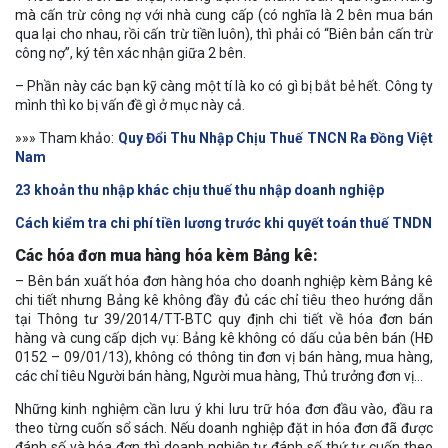
mà cấn trừ công nợ với nhà cung cấp (có nghĩa là 2 bên mua bán
qua lại cho nhau, rồi cấn trừ tiền luôn), thì phải có “Biên bản cấn trừ
công nợ”, ký tên xác nhận giữa 2 bên.
– Phần này các bạn kỹ càng một tí là ko có gì bị bắt bẻ hết. Công ty
mình thì ko bị vấn đề gì ở mục này cả.
»»» Tham khảo:
Quy Đổi Thu Nhập Chịu Thuế TNCN Ra Đồng Việt
Nam
23 khoản thu nhập khác chịu thuế thu nhập doanh nghiệp
Cách kiểm tra chi phí tiền lương trước khi quyết toán thuế TNDN
Các hóa đơn mua hàng hóa kèm Bảng kê:
– Bên bán xuất hóa đơn hàng hóa cho doanh nghiệp kèm Bảng kê
chi tiết nhưng Bảng kê không đầy đủ các chỉ tiêu theo hướng dẫn
tại Thông tư 39/2014/TT-BTC quy định chi tiết về hóa đơn bán
hàng và cung cấp dịch vụ: Bảng kê không có dấu của bên bán (HĐ
0152 – 09/01/13), không có thông tin đơn vị bán hàng, mua hàng,
các chỉ tiêu Người bán hàng, Người mua hàng, Thủ trưởng đơn vị…
Những kinh nghiệm cần lưu ý khi lưu trữ hóa đơn đầu vào, đầu ra
theo từng cuốn sổ sách. Nếu doanh nghiệp đặt in hóa đơn đã được
đánh số và hóa đơn thì doanh nghiệp tự đánh số thứ tự cuốn theo