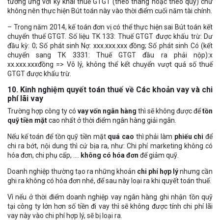
tương ứng với kỳ khai thuế GTGT (theo tháng hoặc theo quý) chứ
không nên thực hiện Bút toán này vào thời điểm cuối năm tài chính.
– Trong năm 2014, kế toán đơn vị có thể thực hiện sai Bút toán kết
chuyển thuế GTGT. Số liệu TK 133: Thuế GTGT được khấu trừ: Dư
đầu kỳ: 0; Số phát sinh Nợ: xxx.xxx.xxx đồng; Số phát sinh Có (kết
chuyển sang TK 3331: Thuế GTGT đầu ra phải nộp):x
xx.xxx.xxxđồng => Vô lý, không thể kết chuyển vượt quá số thuế
GTGT được khấu trừ.
10. Kinh nghiệm quyết toán thuế về Các khoản vay và chi
phí lãi vay
Trường hợp công ty có
vay vốn ngân hàng
thì sẽ không được để
tồn
quỹ tiền mặt
cao nhất ở thời điểm ngân hàng giải ngân.
Nếu kế toán để tồn quỹ tiền mặt
quá cao
thì phải làm
phiếu chi
để
chi ra bớt, nội dung thì cứ bịa ra, như: Chi phí marketing không có
hóa đơn, chi phụ cấp, .…
không có hóa đơn
để giảm quỹ.
Doanh nghiệp thường tạo ra những khoản
chi phí hợp lý
nhưng cần
ghi ra không có hóa đơn nhé, để sau này loại ra khi quyết toán thuế.
Vì nếu ở thời điểm doanh nghiệp vay ngân hàng ghi nhận tồn quỹ
tại công ty lớn hơn số tiền đi vay thì sẽ không được tính chi phí lãi
vay này vào chi phí hợp lý, sẽ bị loại ra.