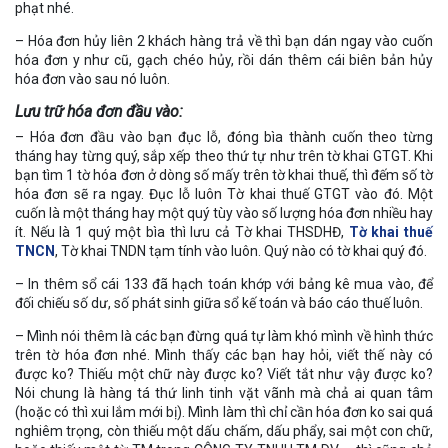
phạt nhé.
– Hóa đơn hủy liên 2 khách hàng trả về thì bạn dán ngay vào cuốn
hóa đơn y như cũ, gạch chéo hủy, rồi dán thêm cái biên bản hủy
hóa đơn vào sau nó luôn.
Lưu trữ hóa đơn đầu vào:
– Hóa đơn đầu vào bạn đục lỗ, đóng bìa thành cuốn theo từng
tháng hay từng quý, sắp xếp theo thứ tự như trên tờ khai GTGT. Khi
bạn tìm 1 tờ hóa đơn ở dòng số mấy trên tờ khai thuế, thì đếm số tờ
hóa đơn sẽ ra ngay. Đục lỗ luôn Tờ khai thuế GTGT vào đó. Một
cuốn là một tháng hay một quý tùy vào số lượng hóa đơn nhiều hay
ít. Nếu là 1 quý một bìa thì lưu cả Tờ khai THSDHĐ,
Tờ khai thuế
TNCN
, Tờ khai TNDN tạm tính vào luôn. Quý nào có tờ khai quý đó.
– In thêm sổ cái 133 đã hạch toán khớp với bảng kê mua vào, để
đối chiếu số dư, số phát sinh giữa sổ kế toán và báo cáo thuế luôn.
– Mình nói thêm là các bạn đừng quá tự làm khó mình về hình thức
trên tờ hóa đơn nhé. Mình thấy các bạn hay hỏi, viết thế này có
được ko? Thiếu một chữ này được ko? Viết tắt như vậy được ko?
Nói chung là hàng tá thứ linh tinh vặt vãnh mà chả ai quan tâm
(hoặc có thì xui lắm mới bị). Mình làm thì chỉ cần hóa đơn ko sai quá
nghiêm trọng, còn thiếu một dấu chấm, dấu phẩy, sai một con chữ,