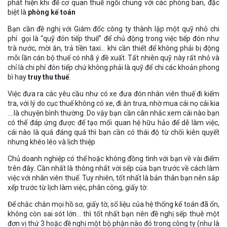
phát hiện khi để cơ quan thuế ngồi chung với các phòng ban, đặc
biệt là
phòng kế toán
Bạn cần đề nghị với Giám đốc công ty thành lập một quỹ nhỏ chi
phí gọi là “quỹ đón tiếp thuế” để chủ động trong việc tiếp đón như
trà nước, mời ăn, trả tiền taxi… khi cần thiết để không phải bị động
mỗi lần cán bộ thuế có nhã ý đề xuất. Tất nhiên quỹ này rất nhỏ và
chỉ là chi phí đón tiếp chứ không phải là quỹ để chi các khoản phong
bì hay
truy thu thuế
.
Việc đưa ra các yêu cầu như có xe đưa đón nhân viên thuế đi kiểm
tra, với lý do cục thuế không có xe, đi ăn trưa, nhờ mua cái nọ cái kia
….là chuyện bình thường. Do vậy bạn cần cân nhắc xem cái nào bạn
có thể đáp ứng được để tạo mối quan hệ hữu hảo để dễ làm việc,
cái nào là quá đáng quá thì bạn cần có thái độ từ chối kiên quyết
nhưng khéo léo và lịch thiệp
Chủ doanh nghiệp có thể hoặc không đồng tình với bạn về vài điểm
trên đây. Cần nhất là thông nhất với sếp của bạn trước về cách làm
việc với nhân viên thuế. Tuy nhiên, tốt nhất là bản thân bạn nên sắp
xếp trước từ lịch làm việc, phân công, giấy tờ.
Để chắc chắn mọi hồ sơ, giấy tờ, số liệu của hệ thống kế toán đã ổn,
không còn sai sót lớn… thì tốt nhất bạn nên đề nghị sếp thuê một
đơn vị thứ 3 hoặc đề nghị một bộ phận nào đó trong công ty (như là