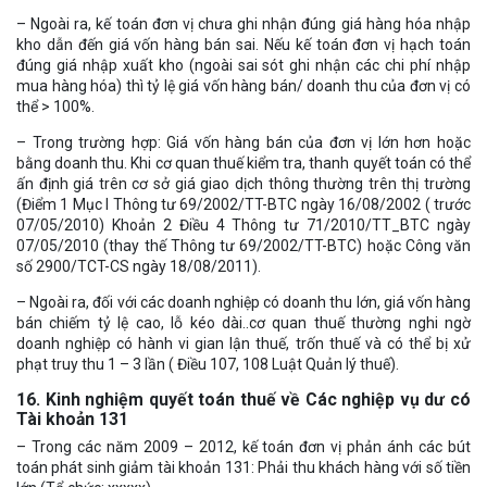
– Ngoài ra, kế toán đơn vị chưa ghi nhận đúng giá hàng hóa nhập
kho dẫn đến giá vốn hàng bán sai. Nếu kế toán đơn vị hạch toán
đúng giá nhập xuất kho (ngoài sai sót ghi nhận các chi phí nhập
mua hàng hóa) thì tỷ lệ giá vốn hàng bán/ doanh thu của đơn vị có
thể > 100%.
– Trong trường hợp: Giá vốn hàng bán của đơn vị lớn hơn hoặc
bằng doanh thu. Khi cơ quan thuế kiểm tra, thanh quyết toán có thể
ấn định giá trên cơ sở giá giao dịch thông thường trên thị trường
(Điểm 1 Mục I Thông tư 69/2002/TT-BTC ngày 16/08/2002 ( trước
07/05/2010) Khoản 2 Điều 4 Thông tư 71/2010/TT_BTC ngày
07/05/2010 (thay thế Thông tư 69/2002/TT-BTC) hoặc Công văn
số 2900/TCT-CS ngày 18/08/2011).
– Ngoài ra, đối với các doanh nghiệp có doanh thu lớn, giá vốn hàng
bán chiếm tỷ lệ cao, lỗ kéo dài..cơ quan thuế thường nghi ngờ
doanh nghiệp có hành vi gian lận thuế, trốn thuế và có thể bị xử
phạt truy thu 1 – 3 lần ( Điều 107, 108 Luật Quản lý thuế).
16. Kinh nghiệm quyết toán thuế về Các nghiệp vụ dư có
Tài khoản 131
– Trong các năm 2009 – 2012, kế toán đơn vị phản ánh các bút
toán phát sinh giảm tài khoản 131: Phải thu khách hàng với số tiền