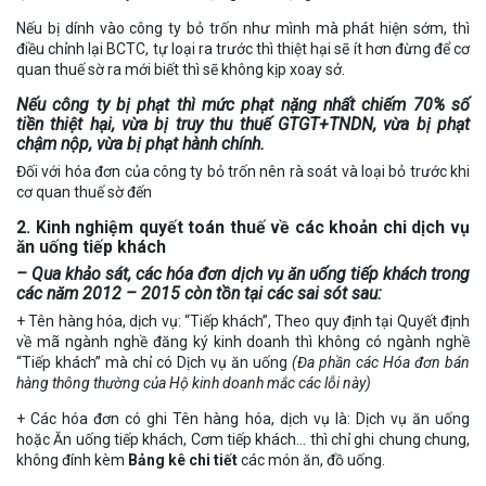
Nếu bị dính vào công ty bỏ trốn như mình mà phát hiện sớm, thì
điều chỉnh lại BCTC, tự loại ra trước thì thiệt hại sẽ ít hơn đừng để cơ
quan thuế sờ ra mới biết thì sẽ không kịp xoay sở.
Nếu công ty bị phạt thì mức phạt nặng nhất chiếm 70% số
tiền thiệt hại, vừa bị truy thu thuế GTGT+TNDN, vừa bị phạt
chậm nộp, vừa bị phạt hành chính.
Đối với hóa đơn của công ty bỏ trốn nên rà soát và loại bỏ trước khi
cơ quan thuế sờ đến
2. Kinh nghiệm quyết toán thuế về các khoản chi dịch vụ
ăn uống tiếp khách
– Qua khảo sát, các hóa đơn dịch vụ ăn uống tiếp khách trong
các năm 2012 – 2015 còn tồn tại các sai sót sau:
+ Tên hàng hóa, dịch vụ: “Tiếp khách”, Theo quy định tại Quyết định
về mã ngành nghề đăng ký kinh doanh thì không có ngành nghề
“Tiếp khách” mà chỉ có Dịch vụ ăn uống
(Đa phần các Hóa đơn bán
hàng thông thường của Hộ kinh doanh mắc các lỗi này)
+ Các hóa đơn có ghi Tên hàng hóa, dịch vụ là: Dịch vụ ăn uống
hoặc Ăn uống tiếp khách, Cơm tiếp khách… thì chỉ ghi chung chung,
không đính kèm
Bảng kê chi tiết
các món ăn, đồ uống.