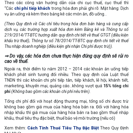
Theo các công văn hướng dẫn của chi cục thuế, cục thuế thì
“Các
chi phí tiếp khách
trong hóa đơn phải ghi rõ: Mặt hàng: Dịch
vụ ăn uống và kèm theo bảng kê các món ăn, đồ uống…
(Theo Quy định về Các chỉ tiêu trong hóa đơn bán hàng và cung cấp
dịch vụ, các trường hợp xuất hóa đơn kèm Bảng kê và Thông tư số
219/2014/TT-BTC hướng dẫn quy định chi tiết về thuế GTGT (điều kiện
khấu trừ thuế); Thông tư số 78/2014/TT-BTC quy định chi tiết về thuế
Thu nhập doanh nghiệp (điều kiện ghi nhận Chi phí được trừ)).
⇒ Do vậy, các hóa đơn chưa thực hiện đúng quy định sẽ rủi ro
cao về thuế.
Ngoài ra, thời điểm từ năm 2012 – 2014 các khoản ăn uống tiếp
khách phát sinh tương đối nhiều. Theo quy định của Luật thuế
TNDN thì các khoản chi phí tiếp tân, tiếp khách, lễ hội, khánh tiết,
marketing, khuyến mại, quảng cáo…không vượt quá
15% tổng chi
phí
(Không bao gồm các khoản chi phí nêu trên).
Tổng chi phí đối với hoạt động thương mại, tổng số chi được trừ
không bao gồm giá mua của hàng hóa bán ra. Đối với hàng hóa
nhập khẩu thì giá mua của hàng hóa bán ra bao gồm thuế nhập
khẩu, thuế tiêu thụ đặc biệt, thuế bảo vệ môi trường (nếu có)
Xem thêm:
Cách Tính Thuế Tiêu Thụ Đặc Biệt
Theo Quy Định