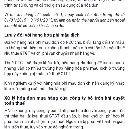
trình tư sử dụng và cả thời gian sử dụng của hóa đơn.
Ví dụ: khi dùng hết cuốn số 1, ngày xuất hóa đơn trong đó từ
01/01/2015 – 31/01/2015, thì làm cái nhãn thế này rồi dán bên ngoài
luôn để dễ tìm kiếm khi cần hóa đơn.
Lưu ý đối với hàng hóa phi mậu dịch
Đối với hàng hóa phi mậu dịch do NCC cho, biếu, tặng để làm mẫu,
ta không mất tiền mua, không thanh toán mà chỉ tốn tiền nộp thuế
NK, thuế GTGT và chi phí vận chuyển nhận hàng về.
Thuế GTGT sẽ được khấu trừ, nếu hàng đó dùng để kinh doanh,
nhưng vẫn có nhiều trường hợp hàng hóa phi mậu dịch ở trường
hợp này không bị khấu trừ thuế GTGT.
Kinh nghiệm xử lý với hàng hóa phi mậu dịch chỉ nên đăng ký nhập
kho mà không xuất hóa đơn làm gì.
Xử lý hóa đơn mua hàng của công ty bỏ trốn khi quyết
toán thuế
– Nếu không may công ty bạn dính phải hóa đơn với công ty bỏ trốn
thì thiệt hại là: loại thuế GTGT đầu vào, bị loại khỏi chi phí hợp lý,
phạt hành chính, chậm nộp thuế. Ngoài ra bị phạt về hành vi gian
lận, trốn thuế, tùy vào mức độ nghiêm trọng.