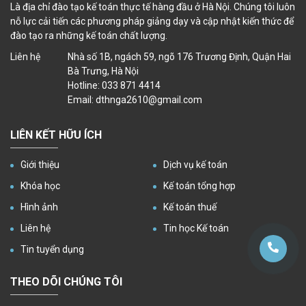
Là địa chỉ đào tạo kế toán thực tế hàng đầu ở Hà Nội. Chúng tôi luôn
nỗ lực cải tiến các phương pháp giảng dạy và cập nhật kiến thức để
đào tạo ra những kế toán chất lượng.
Liên hệ
Nhà số 1B, ngách 59, ngõ 176 Trương Định, Quận Hai
Bà Trưng, Hà Nội
Hotline: 033 871 4414
Email: dthnga2610@gmail.com
LIÊN KẾT HỮU ÍCH
Giới thiệu
Dịch vụ kế toán
Khóa học
Kế toán tổng hợp
Hình ảnh
Kế toán thuế
Liên hệ
Tin học Kế toán
Tin tuyển dụng
THEO DÕI CHÚNG TÔI