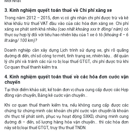
Mới Nhất
3. Kinh nghiệm quyết toán thuế về Chi phí xăng xe
Trong năm 2012 – 2015, đơn vị có ghi nhận chi phí được trừ và kê
khai khấu trừ thuế VAT đầu vào của các hóa đơn xăng xe. Chi phí
xăng xe phát sinh khá nhiều
(cao nhất khoảng xxx tr đồng/ năm)
có
thực sự hợp lý đối với tiêu hao nhiên liệu của 1 xe ô tô
(khoảng 4 – 6
lít xăng/ 100 km)?
Doanh nghiệp cần xây dựng Lịch trình sử dụng xe, ghi rõ quãng
đường đi đến, chỉ số công tơ mét, tình trạng xe, nhiên liệu… để quản
lý chi phí và tránh các rủi ro bị loại thuế GTGT, chi phí được trừ khi
Cơ quan thuế thanh kiểm tra.
4. Kinh nghiệm quyết toán thuế về các hóa đơn cước vận
chuyển
Tại thời điểm khảo sát, kế toán đơn vị chưa cung cấp được các Hợp
đồng vận chuyển, Bảng kê cước vận chuyển…
Khi cơ quan thuế thanh kiểm tra, nếu không cung cấp được các
chứng từ chứng minh các khoản chi phí cước vận chuyển là khoản
chi thực tế phát sinh, phục vụ hoạt động SXKD, chứng minh cung
đường đi – đến, số lượng hàng hóa vận chuyển… thì các hóa đơn
này sẽ bị loại thuế GTGT, truy thu thuế TNDN.