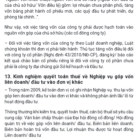
của chủ sở hữu/ Vốn điều lệ) gồm: lợi nhuận chưa phân phối, tăng
vốn bằng phát hành cổ phiếu mới, các quỹ đầu tư phát triển, dự
phòng tài chính…”.
Như vậy, với việc tăng vốn của công ty phải được hạch toán vào
nguồn vốn góp của chủ sở hữu (các cổ đông công ty).
– Đối với việc tăng vốn của công ty theo Luật doanh nghiệp, Luật
chứng khoán thì đơn vị phải tiến hành: Thủ tục tăng vốn điều lệ đối
với công ty cổ phần (Nghị định 43/2010/NĐ-CP), đăng ký/ báo cáo
kết quả chào bán cổ phiếu riêng lẻ đối với công ty cổ phần chưa
phải là công ty đại chúng gửi Sở kế hoạch và Đầu tư.
13. Kinh nghiệm quyết toán thuế về Nghiệp vụ góp vốn
liên doanh/ đầu tư vào đơn vị khác
– Trong năm 2009, kế toán đơn vị có ghi nhận Nghiệp vụ: thu lại vốn
góp lien doanh/ đầu tư vào đơn vị khác và không phản ánh lãi/ lỗ từ
hoạt động đầu tư.
Thông thường khi kiểm tra, quyết toán thuế, cán bộ thuế sẽ yêu cầu
cung cấp: Văn bản chấp thuận của Đại hội đồng cổ đồng/ Hội đồng
quản trị về việc góp vốn liên doanh/ đầu tư; Biên bản liên doanh;
Biên bản hoàn trả vốn đầu tư; Lợi nhuận thu được từ hoạt đồng
Liên doanh/ đầu tư