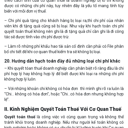
theo cách tính của cơ quan thuế là doanh nghiệp bị lỗ thì không
được có những chi phí này, tuy nhiên đây là yếu tố mang tính tùy
biến với mỗi đơn vị thuế.
– Chi phí quà tặng cho khách hàng bị loại ra,thì chi phí của nhân
viên khi đi tặng quà cũng sẽ bị loại. Như vậy khi hạch toán chi phí
quyết toán thuế không nên ghi là đi tặng quà chỉ cần ghi là đi công
tác sẽ được tính vào chi phí được trừ.
– Làm rõ những phí khấu hao tài sản cố định cần phải có File phân
bổ chi tiết để khi cơ quan thuế kiểm tra sẽ không bị loại.
20. Hướng dẫn hạch toán đầy đủ những loại chi phí khác
– Khi quyết tóan thuế doanh nghiệp cần phân biệt rõ ràng đầu là chi
phí hợp lý hay không hợp lý để biết được khi loại ra những chi phí
không hợp lý luôn.
– Với những khoản chi không có hóa đơn thì mình ghi rõ ra luôn là
“Chi… không có hóa đơn”, hoặc “Chi…có hóa đơn nhưng không hợp
lệ”.
II. Kinh Nghiệm Quyết Toán Thuế Với Cơ Quan Thuế
Quyết toán thuế
là công việc vô cùng quan trọng và không thể
tránh khỏi trong doanh nghiệp. Nếu như người kế toán không có
kinh nghiệm hoặc không có sự chuẩn bị kĩ lưỡng trước khi Cơ quan