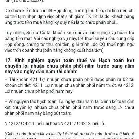
lớn (Tổ chức: xxxxx).
Do chưa kiểm tra chi tiết Hợp đồng, chứng thu tiền, chi tiền nên chỉ
có thể tạm nhận định việc phát sinh giảm TK 131 là do: khách hàng
ứng trước tiền mua hàng; ký quỹ nếu là tổ chức phân phối…
Tuy nhiên, Số dư Có tài khoản kéo dài và các nghiệp vụ hoàn trả
bằng tiền mặt..Với các nghiệp vụ này, CB thuế sẽ yêu cầu cung cấp
Hợp đồng, chứng từ thu, chi tiền, giải trình ..do CQ thuế nghi ngờ
việc trốn doanh thu (bán hàng không xuất hóa đơn).
17. Kinh nghiệm quyết toán thuế về Hạch toán kết
chuyển lợi nhuận chưa phân phối năm trước sang năm
nay vào ngày đầu năm tài chính:
– Tài khoản 421: Lợi nhuận chưa phân phối được phân ra 02 tài
khoản chi tiết: 4211: Lợi nhuận chưa phân phối năm trước và 4212:
Lợi nhuận chưa phân phối năm nay
– Về nguyên tắc hạch toán: Tại ngày đầu năm tài chính kế toán cần
kết chuyển lợi nhuận chưa phân phối năm trước sang LN chưa
phân phối năm này bằng bút toán:
N 4212/ C 4211: nếu lãi hoặc N 4211/ C 4212: nếu lỗ.
(Giả sử năm trước lãi và lãi lũy kế thì số dư cuối năm trước thể hiện ở