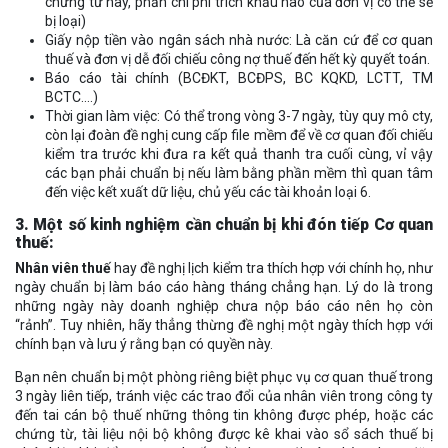
chứng từ này, phần chi phí trích khấu hao của đơn vị có thể sẽ
bị loại)
Giấy nộp tiền vào ngân sách nhà nước: Là căn cứ để cơ quan
thuế và đơn vị dễ đối chiếu công nợ thuế đến hết kỳ quyết toán.
Báo cáo tài chính (BCĐKT, BCĐPS, BC KQKD, LCTT, TM
BCTC….)
Thời gian làm việc: Có thể trong vòng 3-7 ngày, tùy quy mô cty,
còn lại đoàn đề nghị cung cấp file mềm để về cơ quan đối chiếu
kiểm tra trước khi đưa ra kết quả thanh tra cuối cùng, vỉ vậy
các bạn phải chuẩn bị nếu làm bằng phần mềm thì quan tâm
đến việc kết xuất dữ liệu, chủ yếu các tài khoản loại 6.
3. Một số kinh nghiệm cần chuẩn bị khi đón tiếp Cơ quan
thuế:
Nhân viên thuế
hay đề nghị lịch kiểm tra thích hợp với chính họ, như
ngày chuẩn bị làm báo cáo hàng tháng chẳng hạn. Lý do là trong
những ngày này doanh nghiệp chưa nộp báo cáo nên họ còn
“rảnh”. Tuy nhiên, hãy thẳng thừng đề nghị một ngày thích hợp với
chính bạn và lưu ý rằng bạn có quyền này.
Bạn nên chuẩn bị một phòng riêng biệt phục vụ cơ quan thuế trong
3 ngày liên tiếp, tránh việc các trao đổi của nhân viên trong công ty
đến tai cán bộ thuế những thông tin không được phép, hoặc các
chứng từ, tài liệu nội bộ không được kê khai vào sổ sách thuế bị