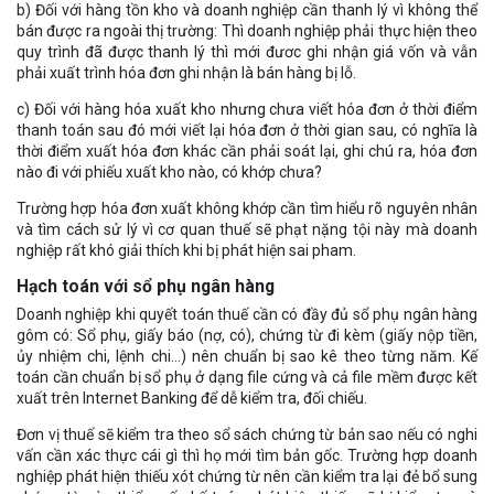
b) Đối với hàng tồn kho và doanh nghiệp cần thanh lý vì không thể
bán được ra ngoài thị trường: Thì doanh nghiệp phải thực hiện theo
quy trình đã được thanh lý thì mới đươc ghi nhận giá vốn và vẫn
phải xuất trình hóa đơn ghi nhận là bán hàng bị lỗ.
c) Đối với hàng hóa xuất kho nhưng chưa viết hóa đơn ở thời điểm
thanh toán sau đó mới viết lại hóa đơn ở thời gian sau, có nghĩa là
thời điểm xuất hóa đơn khác cần phải soát lại, ghi chú ra, hóa đơn
nào đi với phiếu xuất kho nào, có khớp chưa?
Trường hợp hóa đơn xuất không khớp cần tìm hiểu rõ nguyên nhân
và tìm cách sử lý vì cơ quan thuế sẽ phạt nặng tội này mà doanh
nghiệp rất khó giải thích khi bị phát hiện sai pham.
Hạch toán với sổ phụ ngân hàng
Doanh nghiệp khi quyết toán thuế cần có đầy đủ sổ phụ ngân hàng
gôm có: Sổ phụ, giấy báo (nợ, có), chứng từ đi kèm (giấy nộp tiền,
ủy nhiệm chi, lệnh chi…) nên chuẩn bị sao kê theo từng năm. Kế
toán cần chuẩn bị sổ phụ ở dạng file cứng và cả file mềm được kết
xuất trên Internet Banking để dễ kiểm tra, đối chiếu.
Đơn vị thuế sẽ kiểm tra theo sổ sách chứng từ bản sao nếu có nghi
vấn cần xác thực cái gì thì họ mới tìm bản gốc. Trường hợp doanh
nghiệp phát hiện thiếu xót chứng từ nên cần kiểm tra lại đẻ bổ sung