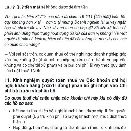
Lưu ý
:
Quỹ tiền mặt
sẽ không được để âm tiền.
VD: Tại thời điểm 31/12 các năm tài chính
TK 111 (tiền mặt)
luôn tồn
quỹ khoảng hơn x tỷ – hơn x tỷ nhưng Doanh nghiệp lại đi
vay ngắn
hạn
và chi trả lãi vay. Như vậy có thực sự hợp lý? Số liệu kế toán có
phản ánh đúng thực trạng hoạt động SXKD của đơn vị không? Và một
người kế toán có kinh nghiệm có nên để các thông tin như vậy cho các
cơ quan chức năng?
⇒ Với sai sót trên, cơ quan thuế có thể nghi ngờ doanh nghiệp góp
vốn ảo, khống (Luật doanh nghiệp nghiêm cấm hành vi góp vốn
khống và có chế tài xử phạt) và bị loại chi phí lãi vay theo quy định
của Luật thuế TNDN.
11. Kinh nghiệm quyết toán thuế về Các khoản chi hội
nghị khách hàng (xxxxtr đồng) phân bổ ghi nhận vào Chi
phí trả trước và phân bổ:
Cơ quan thuế chỉ chấp nhận các khoản chi này khi có đầy đủ
các hồ sơ sau:
Kế hoạch thực hiện hội nghị khách hàng được cấp thẩm quyền
phê duyệt (Dự trù kinh phí, số lượng khách mời, mục đích thực
hiện…)
Hợp đồng, hóa đơn, chứng từ thanh toán (nêu rõ kinh phí, địa