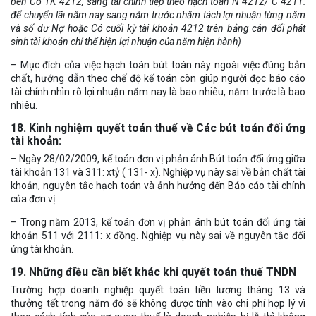
bên Có TK 4212, sang tài chính tiếp theo hạch toán N 4212/ C 4211:
để chuyển lãi năm nay sang năm trước nhằm tách lợi nhuận từng năm
và số dư Nợ hoặc Có cuối kỳ tài khoản 4212 trên bảng cân đối phát
sinh tài khoản chỉ thể hiện lợi nhuận của năm hiện hành)
– Mục đích của việc hạch toán bút toán này ngoài việc đúng bản
chất, hướng dẫn theo chế độ kế toán còn giúp người đọc báo cáo
tài chính nhìn rõ lợi nhuận năm nay là bao nhiêu, năm trước là bao
nhiêu.
18. Kinh nghiệm quyết toán thuế về Các bút toán đối ứng
tài khoản:
– Ngày 28/02/2009, kế toán đơn vị phản ánh Bút toán đối ứng giữa
tài khoản 131 và 311: xtỷ ( 131- x). Nghiệp vụ này sai về bản chất tài
khoản, nguyên tắc hạch toán và ảnh hưởng đến Báo cáo tài chính
của đơn vị.
– Trong năm 2013, kế toán đơn vị phản ánh bút toán đối ứng tài
khoản 511 với 2111: x đồng. Nghiệp vụ này sai về nguyên tắc đối
ứng tài khoản.
19. Những điều cần biết khác khi quyết toán thuế TNDN
Trường hợp doanh nghiệp quyết toán tiền lương tháng 13 và
thưởng tết trong năm đó sẽ không được tính vào chi phí hợp lý vì