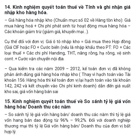
14. Kinh nghiệm quyết toán thuế về Tính và ghi nhận giá
nhập kho hàng hóa.
– Giá hàng hóa nhập kho (Chuẩn mực số 02 về Hàng tồn kho): Giá
mua hàng hoá + Chi phí phát sinh từ hoạt động mua hàng hóa –
Các khoản giảm trừ (giảm giá, khuyến mại…).
Cụ thể đối với đơn vị: Giá ô tô nhập kho = Giá mua theo Hợp đồng
(Giá CIF hoặc FO + Cước biển (nếu là nhập khẩu theo PT: FO + Các
loại thuế + Các chi phí Handing, THT, nâng rỗng, hạ rỗng, vệ sinh
cont..+ Cước vận chuyển nội địa.
– Qua kiểm tra các năm 2009 – 2012, kế toán đơn vị đã không
phản ánh đúng giá hàng hóa nhập kho ( Thay vì hạch toán vào Tài
khoản 156: Hàng hóa thì kế toán đơn vị lại hạch toán vào tài khoản
142, 242 và kết chuyển vào Chi phí kinh doanh) dẫn đến giá xuất
kho sai, giá vốn hàng bán sai
15. Kinh nghiệm quyết toán thuế về So sánh tỷ lệ giá vốn
hàng hóa/ Doanh thu các năm
– So sánh tỷ lệ giá vốn hàng bán/ doanh thu các năm thì tỷ lệ giá
vốn hang bán dao động từ 96% – 99,2%. Đối với doanh nghiệp
thương mại thì tỷ lệ Giá vốn hàng bán/ Doanh thu của đơn vị bất
hợp lý.