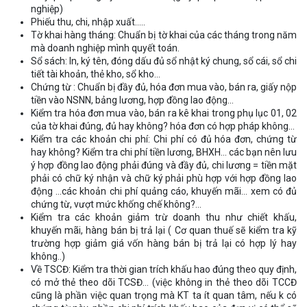
nghiệp)
Phiếu thu, chi, nhập xuất…..
Tờ khai hàng tháng: Chuẩn bị tờ khai của các tháng trong năm
mà doanh nghiệp mình quyết toán.
Sổ sách: In, ký tên, đóng dấu đủ sổ nhật ký chung, sổ cái, sổ chi
tiết tài khoản, thẻ kho, sổ kho…
Chứng từ : Chuẩn bị đầy đủ, hóa đơn mua vào, bán ra, giấy nộp
tiền vào NSNN, bảng lương, hợp đồng lao động…
Kiểm tra hóa đơn mua vào, bán ra kê khai trong phụ lục 01, 02
của tờ khai đúng, đủ hay không? hóa đơn có hợp pháp không…
Kiểm tra các khoản chi phí: Chi phí có đủ hóa đơn, chứng từ
hay không? Kiểm tra chi phí tiền lương, BHXH… các bạn nên lưu
ý hợp đồng lao động phải đúng và đầy đủ, chi lương = tiền mặt
phải có chữ ký nhận và chữ ký phải phù hợp với hợp đồng lao
động …các khoản chi phí quảng cáo, khuyến mãi… xem có đủ
chứng từ, vượt mức khống chế không?…
Kiểm tra các khoản giảm trừ doanh thu như chiết khấu,
khuyến mãi, hàng bán bị trả lại ( Cơ quan thuế sẽ kiểm tra kỹ
trường hợp giảm giá vốn hàng bán bị trả lại có hợp lý hay
không..)
Về TSCĐ: Kiểm tra thời gian trích khấu hao đúng theo quy định,
có mở thẻ theo dõi TCSĐ… (việc không in thẻ theo dõi TCCĐ
cũng là phần việc quan trọng mà KT ta ít quan tâm, nếu k có