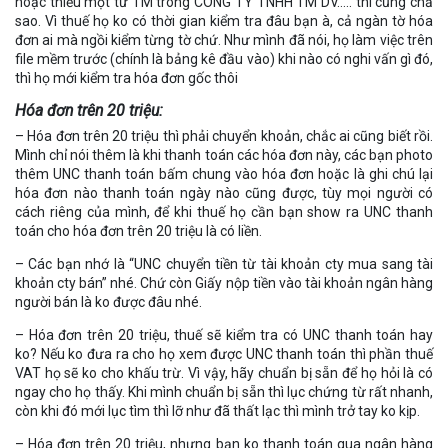
hoặc thiếu một từ TM trong CÔNG TY TNHH TM DV….. thì cũng chả
sao. Vì thuế họ ko có thời gian kiểm tra đâu bạn à, cả ngàn tờ hóa
đơn ai mà ngồi kiểm từng tờ chứ. Như mình đã nói, họ làm việc trên
file mềm trước (chính là bảng kê đầu vào) khi nào có nghi vấn gì đó,
thì họ mới kiểm tra hóa đơn gốc thôi
Hóa đơn trên 20 triệu:
– Hóa đơn trên 20 triệu thì phải chuyển khoản, chắc ai cũng biết rồi.
Mình chỉ nói thêm là khi thanh toán các hóa đơn này, các bạn photo
thêm UNC thanh toán bấm chung vào hóa đơn hoặc là ghi chú lại
hóa đơn nào thanh toán ngày nào cũng được, tùy mọi người có
cách riêng của mình, để khi thuế họ cần bạn show ra UNC thanh
toán cho hóa đơn trên 20 triệu là có liền.
– Các bạn nhớ là “UNC chuyển tiền từ tài khoản cty mua sang tài
khoản cty bán” nhé. Chứ còn Giấy nộp tiền vào tài khoản ngân hàng
người bán là ko được đâu nhé.
– Hóa đơn trên 20 triệu, thuế sẽ kiểm tra có UNC thanh toán hay
ko? Nếu ko đưa ra cho họ xem được UNC thanh toán thì phần thuế
VAT họ sẽ ko cho khấu trừ. Vì vậy, hãy chuẩn bị sẵn để họ hỏi là có
ngay cho họ thấy. Khi mình chuẩn bị sẵn thì lục chứng từ rất nhanh,
còn khi đó mới lục tìm thì lỡ như đã thất lạc thì mình trở tay ko kịp.
– Hóa đơn trên 20 triệu, nhưng bạn ko thanh toán qua ngân hàng