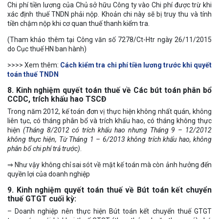
Chi phí tiền lương của Chủ sở hữu Công ty vào Chi phí được trừ khi
xác định thuế TNDN phải nộp. Khoản chi này sẽ bị truy thu và tính
tiền chậm nộp khi cơ quan thuế thanh kiểm tra.
(Tham khảo thêm tại Công văn số 7278/Ct-Htr ngày 26/11/2015
do Cục thuế HN ban hành)
>>>> Xem thêm:
Cách kiểm tra chi phí tiền lương trước khi quyết
toán thuế TNDN
8. Kinh nghiệm quyết toán thuế về Các bút toán phân bổ
CCDC, trích khấu hao TSCĐ
Trong năm 2012, kế toán đơn vị thực hiện không nhất quán, không
liên tục, có tháng phân bổ và trích khấu hao, có tháng không thực
hiện
(Tháng 8/2012 có trích khấu hao nhưng Tháng 9 – 12/2012
không thực hiện, Từ Tháng 1 – 6/2013 không trích khấu hao, không
phân bổ chi phí trả trước)
.
⇒ Như vậy không chỉ sai sót về mặt kế toán mà còn ảnh hưởng đến
quyền lợi của doanh nghiệp
9. Kinh nghiệm quyết toán thuế về Bút toán kết chuyển
thuế GTGT cuối kỳ:
– Doanh nghiệp nên thực hiện Bút toán kết chuyển thuế GTGT