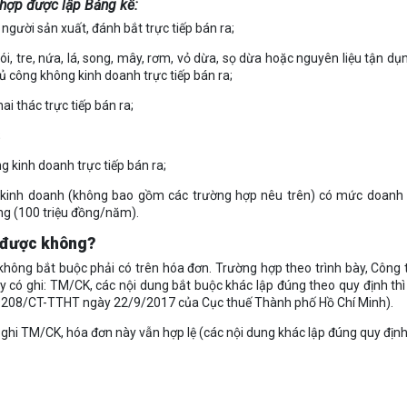
 hợp được lập Bảng kê:
người sản xuất, đánh bắt trực tiếp bán ra;
, tre, nứa, lá, song, mây, rơm, vỏ dừa, sọ dừa hoặc nguyên liệu tận dụ
 công không kinh doanh trực tiếp bán ra;
ai thác trực tiếp bán ra;
;
g kinh doanh trực tiếp bán ra;
 kinh doanh (không bao gồm các trường hợp nêu trên) có mức doanh 
ăng (100 triệu đồng/năm).
K được không?
không bắt buộc phải có trên hóa đơn. Trường hợp theo trình bày, Công t
y có ghi: TM/CK, các nội dung bắt buộc khác lập đúng theo quy định th
ố 9208/CT-TTHT ngày 22/9/2017 của Cục thuế Thành phố Hồ Chí Minh).
ghi TM/CK, hóa đơn này vẫn hợp lệ (các nội dung khác lập đúng quy định