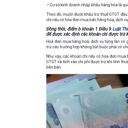
– Cơ sở kinh doanh nhập khẩu hàng hóa là quà
Theo đó, muốn được khấu trừ thuế GTGT đầu v
chi nếu có hóa đơn mua bán hàng hóa, dịch vụ t
Đồng thời, điểm b khoản 1 Điều 9
Luật Th
để được xác định các khoản chi được trừ k
Hoá đơn mua hàng hoá, dịch vụ từng lần có gi
trừ các trường hợp không bắt buộc phải có ch
Như vậy, các khoản chi nếu có hóa đơn mua bá
GTGT và tính vào chi phí được trừ khi tính 
bên bán.