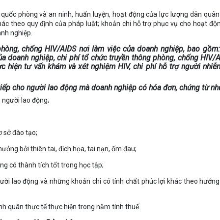
 quốc phòng và an ninh, huấn luyện, hoạt động của lực lượng dân quân
ác theo quy định của pháp luật; khoản chi hỗ trợ phục vụ cho hoạt độ
anh nghiệp.
phòng, chống HIV/AIDS nơi làm việc của doanh nghiệp, bao gồm:
a doanh nghiệp, chi phí tổ chức truyền thông phòng, chống HIV/
c hiện tư vấn khám và xét nghiệm HIV, chi phí hỗ trợ người nhiễ
c tiếp cho người lao động mà doanh nghiệp có hóa đơn, chứng từ nh
h người lao động;
ơ sở đào tạo;
hưởng bởi thiên tai, địch họa, tai nạn, ốm đau;
g có thành tích tốt trong học tập;
o người lao động và những khoản chi có tính chất phúc lợi khác theo hướn
h quân thực tế thực hiện trong năm tính thuế.