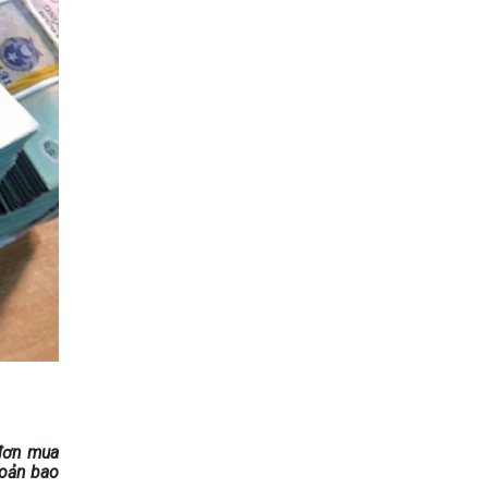
 đơn mua
hoản bao