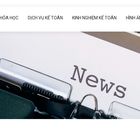
HÓA HỌC
DỊCH VỤ KẾ TOÁN
KINH NGHIỆM KẾ TOÁN
HÌNH 