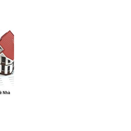
ê Nhà