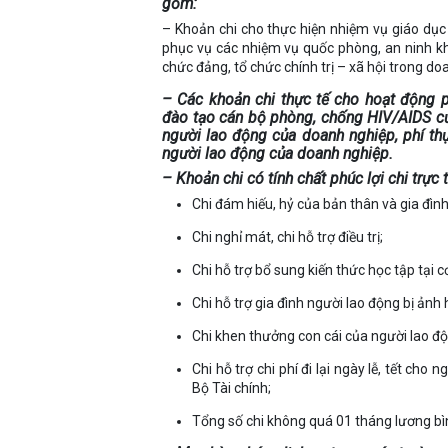
gồm:
– Khoản chi cho thực hiện nhiệm vụ giáo dục
phục vụ các nhiệm vụ quốc phòng, an ninh kh
chức đảng, tổ chức chính trị – xã hội trong do
– Các khoản chi thực tế cho hoạt động 
đào tạo cán bộ phòng, chống HIV/AIDS củ
người lao động của doanh nghiệp, phí thự
người lao động của doanh nghiệp.
– Khoản chi có tính chất phúc lợi chi trự
Chi đám hiếu, hỷ của bản thân và gia đìn
Chi nghỉ mát, chi hỗ trợ điều trị;
Chi hỗ trợ bổ sung kiến thức học tập tại c
Chi hỗ trợ gia đình người lao động bị ảnh 
Chi khen thưởng con cái của người lao độn
Chi hỗ trợ chi phí đi lại ngày lễ, tết ch
Bộ Tài chính;
Tổng số chi không quá 01 tháng lương bìn