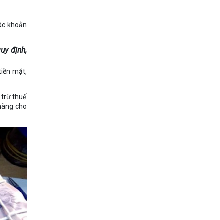
các khoản
uy định,
tiền mặt,
 trừ thuế
 hàng cho