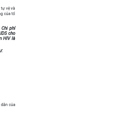
 tự vệ và
ng của tổ
 Chi phí
AIDS cho
m HIV là
ư:
g dẫn của