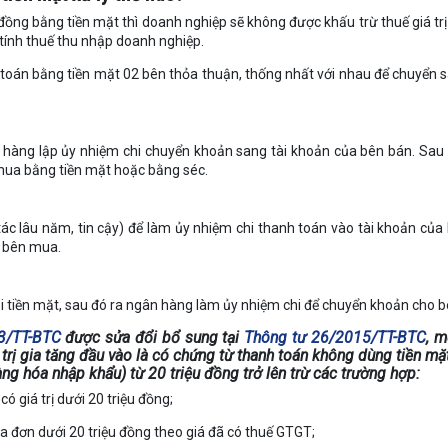
ồng bằng tiền mặt thì doanh nghiệp sẽ không được khấu trừ thuế giá trị
 tính thuế thu nhập doanh nghiệp.
h toán bằng tiền mặt 02 bên thỏa thuận, thống nhất với nhau để chuyển 
 hàng lập ủy nhiệm chi chuyển khoản sang tài khoản của bên bán. Sau
n mua bằng tiền mặt hoặc bằng séc.
tác lâu năm, tin cậy) để làm ủy nhiệm chi thanh toán vào tài khoản của
n bên mua.
i tiền mặt, sau đó ra ngân hàng làm ủy nhiệm chi để chuyển khoản cho b
3/TT-BTC
được sửa đổi bổ sung tại
Thông tư 26/2015/TT-BTC
, m
trị gia tăng đầu vào là có chứng từ thanh toán không dùng tiền mặt
g hóa nhập khẩu) từ 20 triệu đồng trở lên trừ các trường hợp:
có giá trị dưới 20 triệu đồng;
a đơn dưới 20 triệu đồng theo giá đã có thuế GTGT;