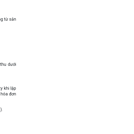
ng từ sản
thu dưới
y khi lập
ì hóa đơn
).