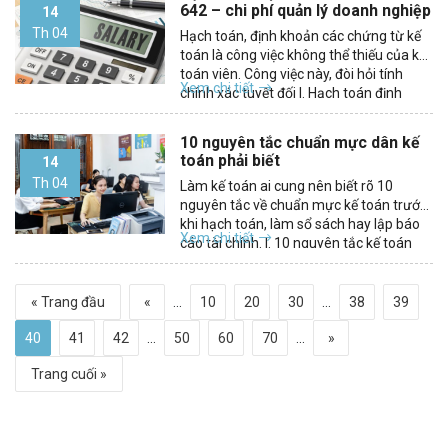
642 – chi phí quản lý doanh nghiệp
14
Th 04
Hạch toán, định khoản các chứng từ kế
toán là công việc không thể thiếu của kế
toán viên. Công việc này, đòi hỏi tính
Xem chi tiết
chính xác tuyệt đối I. Hạch toán định
khoản tài khoản 642 – chi phí quản lý
doanh nghiệp Tài khoản 642 – chi...
10 nguyên tắc chuẩn mực dân kế
toán phải biết
14
Th 04
Làm kế toán ai cung nên biết rõ 10
nguyên tắc về chuẩn mực kế toán trước
khi hạch toán, làm sổ sách hay lập báo
Xem chi tiết
cáo tài chính. I. 10 nguyên tắc kế toán
dân làm nghề phải biết 1. Underlying
assumption Giả định cơ bản của kế...
« Trang đầu
«
...
10
20
30
...
38
39
40
41
42
...
50
60
70
...
»
Trang cuối »