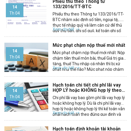
Phiếu thu theo Thông tư
133/2016/TT-BTC
14
Th 04
Phiếu thu theo Thông tư 133/2016/TT-
BTC nhằm xác định số tiền, ngoại tệ,…
thực tế nhập quỹ và làm căn cứ để thủ
Xem chi tiết
quỹ thu tiền, ghi sổ quỹ, kế toán ghi sổ
các khoản thu có liên quan. Mọi khoản
tiền Việt Nam, ngoại tệ nhập quỹ đều
Mức phạt chậm nộp thuế mới nhất
phải...
14
Mức phạt chậm nộp thuế mới nhất. Nộp
Th 04
chậm tiền thuế môn bài, thuế Giá trị gia
tăng, thuế Thu nhập cá nhân thì bị xử
Xem chi tiết
phạt như thế nào? Mức phạt nộp chậm
tiền thuế là bao nhiêu. Và kế toán phải
hạch toán tiền nộp chậm như...
Hạch toán chi tiết chi phí lãi vay
HỢP LÝ hoặc KHÔNG hợp lý theo
14
TT200 và TT133
Th 04
Chi phí lãi vay bao gồm phí lãi vay hợp lý
hoặc không hợp lý. Dù là chi phí lãi vay
hợp lý hoặc không hợp lý thì kế toán vẫn
Xem chi tiết
phải hạch toán theo đúng quy định và
thông tư mà doanh nghiệp mình áp
dụng (TT200 và...
Hạch toán định khoản tài khoản