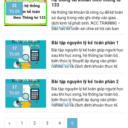
133
22
Th 09
Hệ thống tài khoản là công cụ để kế toán
sử dụng trong việc ghi chép các giao
dịch kinh tế phát sinh. ACC TRAINING –
Xem chi tiết
Đào tạo kế toán xin chia sẻ tới các bạn
mới bắt đầu vào nghề kế toán hệ thống
tài khoản theo thông...
Bài tập nguyên lý kế toán phần 1
17
Bài tập nguyên lý kế toán giúp người học
Th 09
sau khi học xong, hệ thống lại toàn bộ
kiến thức lý thuyết áp dụng vào phần
Xem chi tiết
nghiệp vụ và cách định khoản thực tế.
Bài tập nguyên lý kế toán Bài 1: Tình
hình tài sản của công ty (A)...
Bài tập nguyên lý kế toán phần 2
17
Bài tập nguyên lý kế toán giúp người học
Th 09
sau khi học xong, hệ thống lại toàn bộ
kiến thức lý thuyết áp dụng vào phần
Xem chi tiết
nghiệp vụ và cách định khoản thực tế.
>>> Xem thêm: Hướng dẫn chi tiết bài
tập Nguyên lý kế toán phần 1 Bài tập...
«
1
2
3
4
5