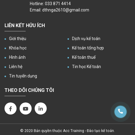
Hotline: 033 871 4414
Email: dthnga2610@gmail.com
LIÊN KẾT HỮU ÍCH
Giới thiệu
Dịch vụ kế toán
Khóa học
Kế toán tổng hợp
Hình ảnh
Kế toán thuế
Liên hệ
Tin học Kế toán
Tin tuyển dụng
THEO DÕI CHÚNG TÔI
© 2020 Bản quyền thuộc
Acc Training - Đào tạo kế toán
.