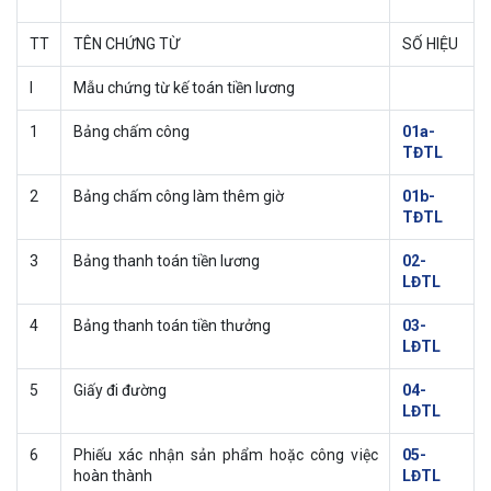
TT
TÊN CHỨNG TỪ
SỐ HIỆU
I
Mẫu chứng từ kế toán tiền lương
1
Bảng chấm công
01a-
TĐTL
2
Bảng chấm công làm thêm giờ
01b-
TĐTL
3
Bảng thanh toán tiền lương
02-
LĐTL
4
Bảng thanh toán tiền thưởng
03-
LĐTL
5
Giấy đi đường
04-
LĐTL
6
Phiếu xác nhận sản phẩm hoặc công việc
05-
hoàn thành
LĐTL