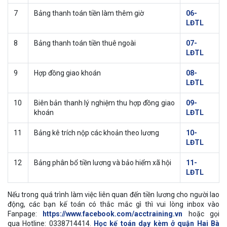
7
Bảng thanh toán tiền làm thêm giờ
06-
LĐTL
8
Bảng thanh toán tiền thuê ngoài
07-
LĐTL
9
Hợp đồng giao khoán
08-
LĐTL
10
Biên bản thanh lý nghiệm thu hợp đồng giao
09-
khoán
LĐTL
11
Bảng kê trích nộp các khoản theo lương
10-
LĐTL
12
Bảng phân bổ tiền lương và bảo hiểm xã hội
11-
LĐTL
Nếu trong quá trình làm việc liên quan đến tiền lương cho người lao
động, các bạn kế toán có thắc mắc gì thì vui lòng inbox vào
Fanpage:
https://www.facebook.com/acctraining.vn
hoặc gọi
qua Hotline: 0338714414.
Học kế toán dạy kèm ở quận Hai Bà